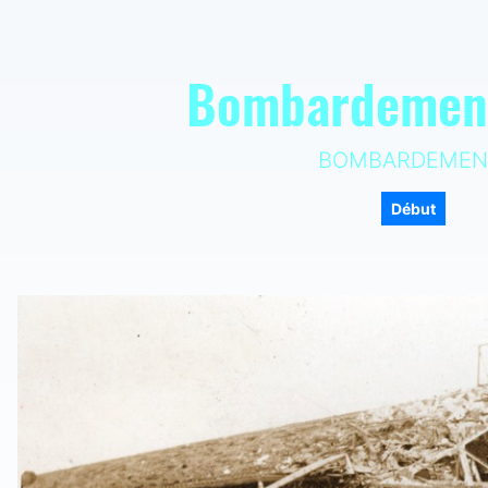
Bombardement
BOMBARDEMENT11
Début