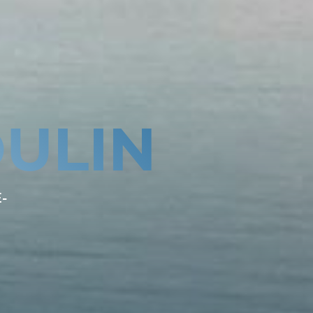
ULIN
-