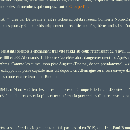
ement impliqué, le Gouesnousien relate, dans son livre, la spirale patriotique
premiers des 38 membres qui composeront le
Groupe Élie
.
A (*) créé par De Gaulle et est rattachée au célèbre réseau Confrérie Notre-D
ennes pour agrémenter historiquement le récit de son père, héros ordinaire d’un
résistants brestois s’enchaînent très vite jusqu’au coup retentissant du 4 avril 
e 400 et 500 Allemands. L’histoire s’accélère alors dangereusement : « Après u
membres. Comme les autres, mon père Auguste (Danton, de son pseudonyme), « en 
 échappe à la peine capitale mais est déporté en Allemagne où il sera envoyé da
», raconte encore Jean-Paul Bonniou.
e 1941 au Mont-Valérien, les autres membres du Groupe Élie furent déportés en 
hés faute de preuves et la plupart terminèrent la guerre dans d’autres réseaux ou
ère à sa mère dans le grenier familial, par hasard en 2019, que Jean-Paul Bonnio