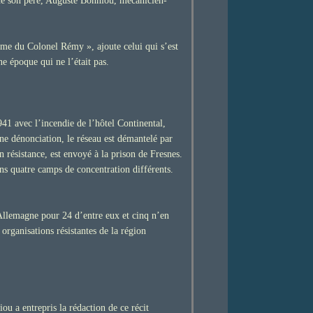
 de son père, Auguste Bonniou, mécanicien-
ame du Colonel Rémy », ajoute celui qui s’est
e époque qui ne l’était pas.
1941 avec l’incendie de l’hôtel Continental,
ne dénonciation, le réseau est démantelé par
résistance, est envoyé à la prison de Fresnes.
ns quatre camps de concentration différents.
Allemagne pour 24 d’entre eux et cinq n’en
 organisations résistantes de la région
u a entrepris la rédaction de ce récit