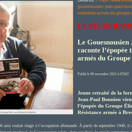
gouesnousien-jean-paul-bonn
resistants-armes-du-groupe
LE T
É
L
É
GRAM
Le Gouesnousien
raconte l’épopée t
armés du Groupe 
Publié le 09 novembre 2021 à 07h02
Jeune retraité de la fo
Jean-Paul Bonniou vient
l’épopée du Groupe Éli
Résistance armée à Bres
 ans) voulait réagir à l’occupation allemande. À partir de septembre 1940, il 