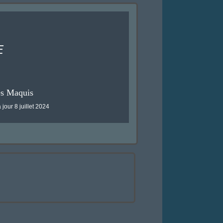
E
es Maquis
 jour 8 juillet 2024