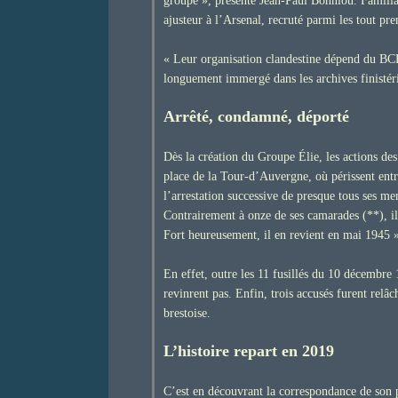
groupe », présente Jean-Paul Bonniou. Familial
ajusteur à l’Arsenal, recruté parmi les tout 
« Leur organisation clandestine dépend du BCR
longuement immergé dans les archives finistéri
Arrêté, condamné, déporté
Dès la création du Groupe Élie, les actions des 
place de la Tour-d’Auvergne, où périssent entr
l’arrestation successive de presque tous ses 
Contrairement à onze de ses camarades (**), il
Fort heureusement, il en revient en mai 1945 
En effet, outre les 11 fusillés du 10 décembr
revinrent pas. Enfin, trois accusés furent relâc
brestoise.
L’histoire repart en 2019
C’est en découvrant la correspondance de son p