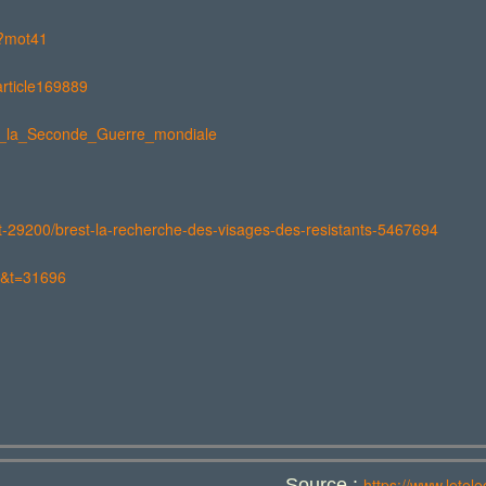
p?mot41
?article169889
dant_la_Seconde_Guerre_mondiale
st-29200/brest-la-recherche-des-visages-des-resistants-5467694
25&t=31696
Source :
https://www.letele