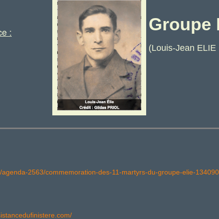
Groupe 
e :
(Louis-Jean ELIE
da/agenda-2563/commemoration-des-11-martyrs-du-groupe-elie-134090
sistancedufinistere.com/