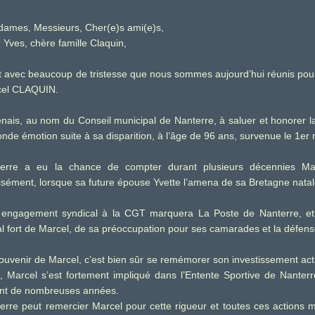
ames, Messieurs, Cher(e)s ami(e)s,
 Yves, chère famille Claquin,
t avec beaucoup de tristesse que nous sommes aujourd’hui réunis po
cel CLAQUIN.
enais, au nom du Conseil municipal de Nanterre, à saluer et honorer 
onde émotion suite à sa disparition, à l’âge de 96 ans, survenue le 1er 
erre a eu la chance de compter durant plusieurs décennies Mar
isément, lorsque sa future épouse Yvette l’amena de sa Bretagne natal
engagement syndical à la CGT marquera La Poste de Nanterre, e
al fort de Marcel, de sa préoccupation pour ses camarades et la défens
ouvenir de Marcel, c’est bien sûr se remémorer son investissement acti
, Marcel s’est fortement impliqué dans l’Entente Sportive de Nanterr
nt de nombreuses années.
erre peut remercier Marcel pour cette rigueur et toutes ces actions 