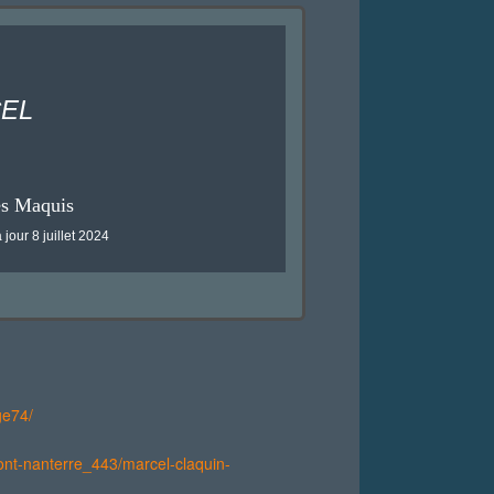
CEL
es Maquis
 jour 8 juillet 2024
ge74/
-font-nanterre_443/marcel-claquin-