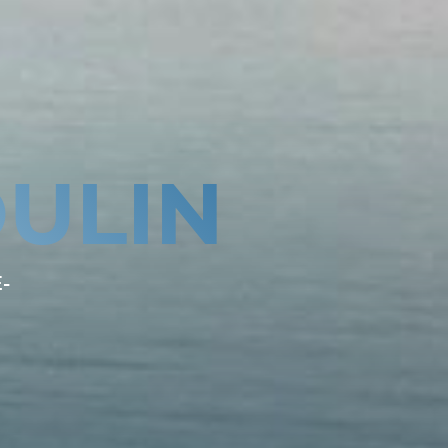
ULIN
-