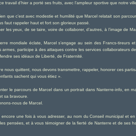
e travail d’hier a porté ses fruits, avec l’ampleur sportive que notre vill
bien que c’est avec modestie et humilité que Marcel relatait son parco
ous faut rappeler haut et fort son glorieux passé.
 les yeux, de se taire, voire de collaborer, d’autres, à l’image de Marc
rre mondiale éclate, Marcel s’engage au sein des Francs-tireurs et
armes, participe à des attaques contre les services collaborateurs de
endre ses idéaux de Liberté, de Fraternité.
oire nous quittent, nous devons transmettre, rappeler, honorer ces parti
nfants sachent qui vous étiez ».
nter le parcours de Marcel dans un portrait dans Nanterre-info, en m
et sa bravoure.
enons-nous de Marcel.
ns encore une fois à vous adresser, au nom du Conseil municipal et 
es pensées, et à vous témoigner de la fierté de Nanterre et de ses h