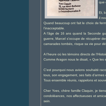
que c
Et, 
il n
Quand beaucoup ont fait le choix de fermer
l’inacceptable.
A l’âge de 16 ans quand la Seconde gue
guerre, Marcel s’occupe de récupérer des 
camarades tombés, risque sa vie pour déf
A l’heure où les témoins directs de l’Hist
Comme Aragon nous le disait, « Que les e
C’est pourquoi nous avions souhaité raco
tous, son engagement, ses faits d’armes 
Tous ensemble réunis, rappelons et souv
Cher Yves, chère famille Claquin, je tie
condoléances, nos affectueuses et amical
sein.