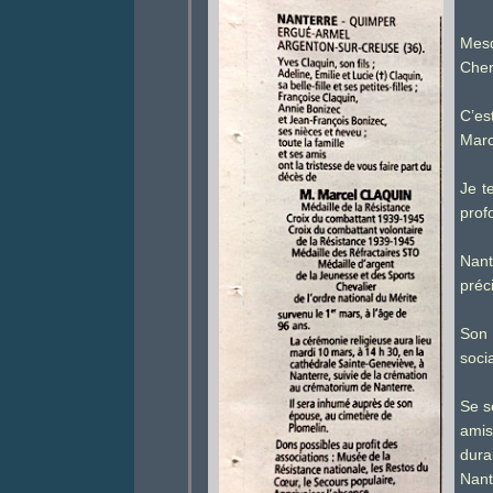
Mesd
Cher
C’es
Mar
Je t
prof
Nant
préc
Son 
soci
Se s
amis
dura
Nant