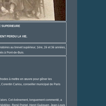
E SUPERIEURE
NT PERDU LA VIE.
atoires au brevet supérieur, 1
ère
, 2
è
et 3
è
années,
liés à Pont-de-Buis.
méthodes à mettre en œuvre pour gêner les
, Corentin Cariou, conseiller municipal de Paris
usqu’alors. Cet évènement, longuement commenté, a
Nédélec, René Poiriel, Henri Guéguen, Jean-Louis