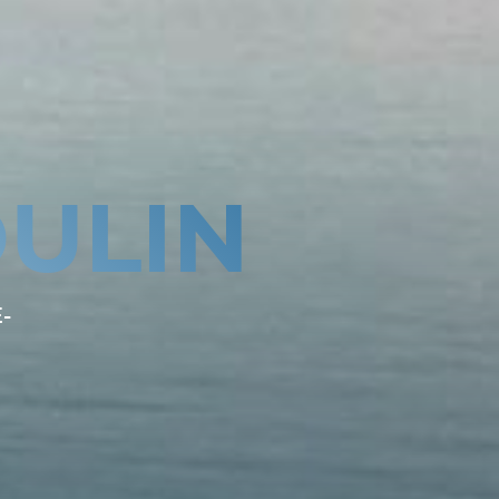
ULIN
-