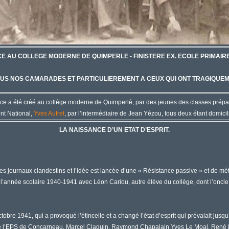
CE AU COLLEGE MODERNE DE QUIMPERLE - FINISTERE EX. ECOLE PRIMAIR
US NOS CAMARADES ET PARTICULIEREMENT A CEUX QUI ONT TRAGIQUEME
nce a été créé au collège moderne de Quimperlé, par des jeunes des classes prépar
nt National,
Yves Autret
, par l’intermédiaire de Jean Yézou, tous deux étant domici
LA NAISSANCE D’UN ETAT D’ESPRIT.
 des journaux clandestins et l’idée est lancée d’une « Résistance passive » et de 
 l’année scolaire 1940-1941 avec Léon Cariou, autre élève du collège, dont l’oncle
ctobre 1941, qui a provoqué l’étincelle et a changé l’état d’esprit qui prévalait j
 de l’EPS de Concarneau, Marcel Claquin, Raymond Chapalain,Yves Le Moal, René 