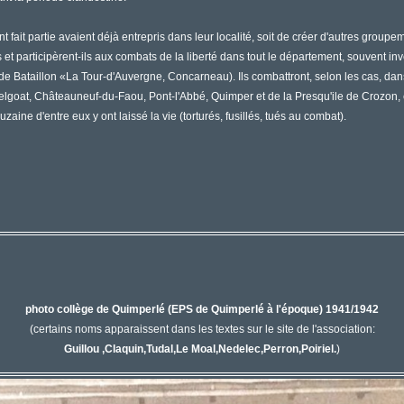
t fait partie avaient déjà entrepris dans leur localité, soit de créer d'autres groupe
és et participèrent-ils aux combats de la liberté dans tout le département, souvent 
de Bataillon «La Tour-d'Auvergne, Concarneau). Ils combattront, selon les cas, da
at, Châteauneuf-du-Faou, Pont-l'Abbé, Quimper et de la Presqu'ile de Crozon, et 
aine d'entre eux y ont laissé la vie (torturés, fusillés, tués au combat).
photo collège de Quimperlé (EPS de Quimperlé à l'époque) 1941/1942
(
certains noms apparaissent dans les textes sur le site de l'association:
Guillou ,Claquin,Tudal,Le Moal,Nedelec,Perron,Poiriel.
)