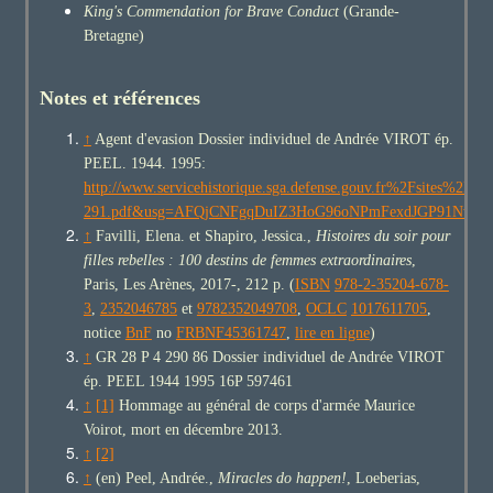
King's Commendation for Brave Conduct
(Grande-
Bretagne)
Notes et références
↑
Agent d'evasion Dossier individuel de Andrée VIROT ép.
PEEL. 1944. 1995:
http://www.servicehistorique.sga.defense.gouv.fr%2Fsites
291.pdf&usg=AFQjCNFgqDuIZ3HoG96oNPmFexdJGP91Nw
↑
Favilli, Elena. et Shapiro, Jessica.,
Histoires du soir pour
filles rebelles : 100 destins de femmes extraordinaires
,
Paris, Les Arènes, 2017-, 212 p. (
ISBN
978-2-35204-678-
3
,
2352046785
et
9782352049708
,
OCLC
1017611705
,
notice
BnF
n
o
FRBNF45361747
,
lire en ligne
)
↑
GR 28 P 4 290 86 Dossier individuel de Andrée VIROT
ép. PEEL 1944 1995 16P 597461
↑
[1]
Hommage au général de corps d'armée Maurice
Voirot, mort en décembre 2013.
↑
[2]
↑
(en) Peel, Andrée.,
Miracles do happen!
, Loeberias,