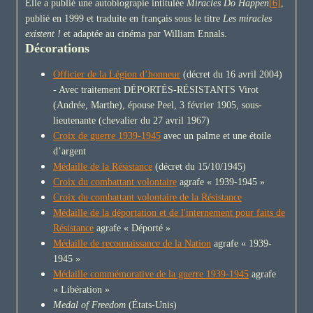
Elle a publié une autobiograpie intitulée
Miracles Do Happen
[6]
,
publié en 1999 et traduite en français sous le titre
Les miracles
existent !
et adaptée au cinéma par William Ennals.
Décorations
Officier de la Légion d’honneur
(décret du 16 avril 2004)
- Avec traitement DÉPORTÉS-RÉSISTANTS Virot
(Andrée, Marthe), épouse Peel, 3 février 1905, sous-
lieutenante (chevalier du 27 avril 1967)
Croix de guerre 1939-1945
avec un palme et une étoile
d’argent
Médaille de la Résistance
(décret du 15/10/1945)
Croix du combattant volontaire
agrafe « 1939-1945 »
Croix du combattant volontaire de la Résistance
Médaille de la déportation et de l'internement pour faits de
Résistance
agrafe « Déporté »
Médaille de reconnaissance de la Nation
agrafe « 1939-
1945 »
Médaille commémorative de la guerre 1939-1945
agrafe
« Libération »
Medal of Freedom
(États-Unis)