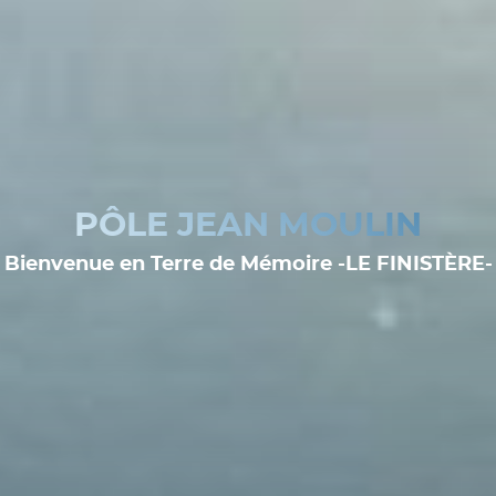
PÔLE JEAN MOULIN
Bienvenue en Terre de Mémoire -LE FINISTÈRE-