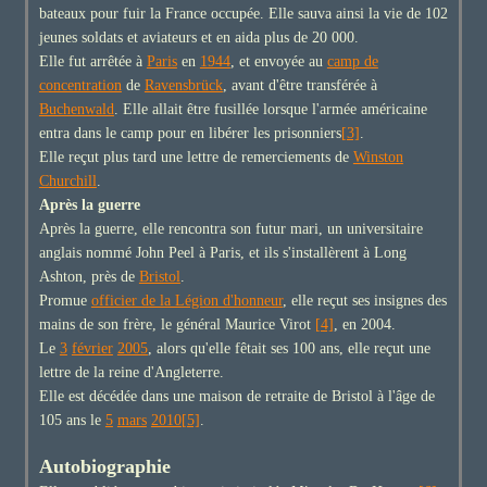
bateaux pour fuir la France occupée. Elle sauva ainsi la vie de 102
jeunes soldats et aviateurs et en aida plus de 20 000.
Elle fut arrêtée à
Paris
en
1944
, et envoyée au
camp de
concentration
de
Ravensbrück
, avant d'être transférée à
Buchenwald
. Elle allait être fusillée lorsque l'armée américaine
entra dans le camp pour en libérer les prisonniers
[3]
.
Elle reçut plus tard une lettre de remerciements de
Winston
Churchill
.
Après la guerre
Après la guerre, elle rencontra son futur mari, un universitaire
anglais nommé John Peel à Paris, et ils s'installèrent à Long
Ashton, près de
Bristol
.
Promue
officier de la Légion d'honneur
, elle reçut ses insignes des
mains de son frère, le général Maurice Virot
[4]
, en 2004.
Le
3
février
2005
, alors qu'elle fêtait ses 100 ans, elle reçut une
lettre de la reine d'Angleterre.
Elle est décédée dans une maison de retraite de Bristol à l'âge de
105 ans le
5
mars
2010
[5]
.
Autobiographie