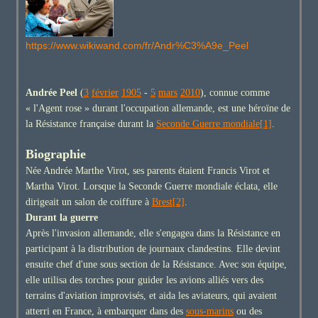
https://www.wikiwand.com/fr/Andr%C3%A9e_Peel
Andrée Peel
(
3
février
1905
-
5
mars
2010
), connue comme
« l'Agent rose » durant l'occupation allemande, est une héroïne de
la Résistance française durant la
Seconde Guerre mondiale
[1]
.
Biographie
Née Andrée Marthe Virot, ses parents étaient Francis Virot et
Martha Virot. Lorsque la Seconde Guerre mondiale éclata, elle
dirigeait un salon de coiffure à
Brest
[2]
.
Durant la guerre
Après l'invasion allemande, elle s'engagea dans la Résistance en
participant à la distribution de journaux clandestins. Elle devint
ensuite chef d'une sous section de la Résistance. Avec son équipe,
elle utilisa des torches pour guider les avions alliés vers des
terrains d'aviation improvisés, et aida les aviateurs, qui avaient
atterri en France, à embarquer dans des
sous-marins
ou des