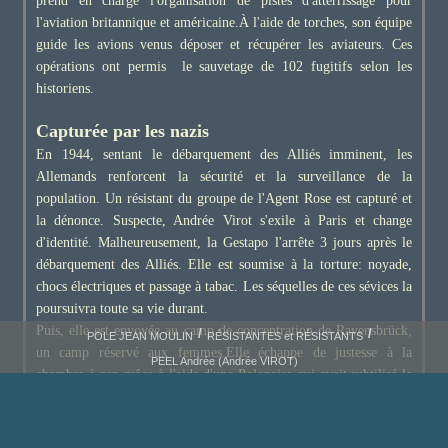
prend en charge l'organisation de pistes d'atterrissage pour
l'aviation britannique et américaine.À l'aide de torches, son équipe
guide les avions venus déposer et récupérer les aviateurs. Ces
opérations ont permis le sauvetage de 102 fugitifs selon les
historiens.
Capturée par les nazis
En 1944, sentant le débarquement des Alliés imminent, les
Allemands renforcent la sécurité et la surveillance de la
population. Un résistant du groupe de l'Agent Rose est capturé et
la dénonce. Suspecte, Andrée Virot s'exile à Paris et change
d'identité. Malheureusement, la Gestapo l'arrête 3 jours après le
débarquement des Alliés. Elle est soumise à la torture: noyade,
chocs électriques et passage à tabac. Les séquelles de ces sévices la
poursuivra toute sa vie durant.
Puis, elle est envoyée au camp de concentration de Ravensbrück,
POLE JEAN MOULIN
RÉSISTANTES et RÉSISTANTS
un camp réservé aux femmes.Elle échappe de justesse à la
PEEL Andrée (Andrée VIROT)
chambre à gaz grâce à l'aide d'une Polonaise qui avait subtilisé le
numéro de Virot de la liste des prochaines détenues à être gazées.
Elle survit à Ravensbrück, contrairement à 90 000 autres
détenues.Elle découvrira plus tard que les cendres des victimes