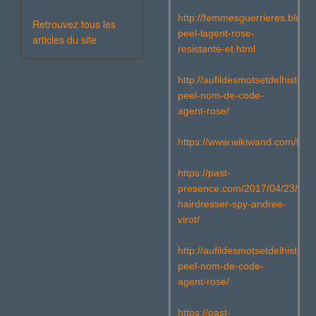
http://femmesguerrieres.blogs
Retrouvez tous les
peel-lagent-rose-
articles du site
resistante-et.html
http://aufildesmotsetdelhistoir
peel-nom-de-code-
agent-rose/
https://www.wikiwand.com/fr
https://past-
presence.com/2017/04/23/the-
hairdresser-spy-andree-
virot/
http://aufildesmotsetdelhistoir
peel-nom-de-code-
agent-rose/
https://past-