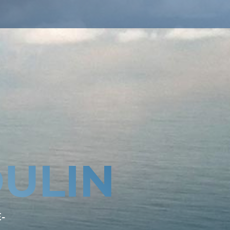
ULIN
-