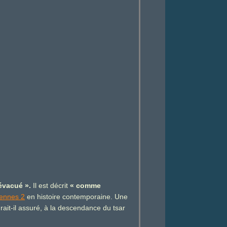
 évacué ».
Il est décrit
« comme
ennes 2
en histoire contemporaine. Une
it-il assuré, à la descendance du tsar