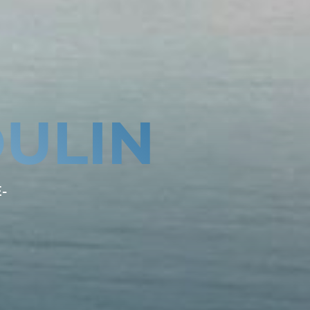
ULIN
-