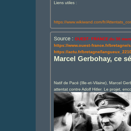
Liens utiles :
https://www.wikiwand.com/fr/Attentats_con
Source :
OUEST- FRANCE du 30 mars
https://www.ouest-france.fr/bretagne/s
https://actu.fr/bretagne/langueux_2210
Marcel Gerbohay, ce sém
Natif de Pacé (Ille-et-Vilaine), Marcel G
attentat contre Adolf Hitler. Le projet, en