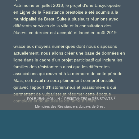
Patrimoine en juillet 2018, le projet d’une Encyclopédie
en Ligne de la Résistance brestoise a été soumis à la
municipalité de Brest. Suite à plusieurs réunions avec
différents services de la ville et la consultation des
élu
e
s, ce dernier est accepté et lancé en août 2019.
⋅
⋅
Grâce aux moyens numériques dont nous disposons
actuellement, nous allons créer une base de données en
ligne dans le cadre d’un projet participatif qui inclura les
familles des résistant
e
s ainsi que les différentes
⋅
⋅
associations qui œuvrent à la mémoire de cette période.
Mais, ce travail ne sera pleinement compréhensible
qu’avec l’apport d’historien.ne.s et passionné
e
s qui
⋅
⋅
permettent de vulgariser et résumer cette époque
POLE JEAN MOULIN
RÉSISTANTES et RÉSISTANTS
complexe et douloureuse de notre histoire.
Mémoires des Résistant⋅e⋅s du pays de Brest
Oublier nos héros serait une faute impardonnable. Le
travail à engager est important car il s’agit de rédiger
plusieurs milliers de fiches biographiques. L’équipe se
donne comme cap, le 80ème anniversaire de la