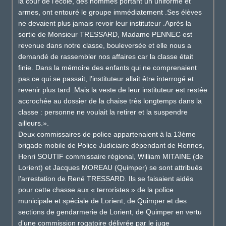
la cour de l’école, des hommes portant un uniforme et
armes, ont entouré le groupe immédiatement .Ses élèves
ne devaient plus jamais revoir leur instituteur .Après la
sortie de Monsieur TRESSARD, Madame PENNEC est
revenue dans notre classe, bouleversée et elle nous a
demandé de rassembler nos affaires car la classe était
finie. Dans la mémoire des enfants qui ne comprenaient
pas ce qui se passait, l’instituteur allait être interrogé et
revenir plus tard .Mais la veste de leur instituteur est restée
accrochée au dossier de la chaise très longtemps dans la
classe : personne ne voulait la retirer et la suspendre
ailleurs.».
Deux commissaires de police appartenaient à la 13ème
brigade mobile de Police Judiciaire dépendant de Rennes,
Henri SOUTIF commissaire régional, William MITAINE (de
Lorient) et Jacques MOREAU (Quimper) se sont attribués
l’arrestation de René TRESSARD. Ils se faisaient aidés
pour cette chasse aux « terroristes » de la police
municipale et spéciale de Lorient, de Quimper et des
sections de gendarmerie de Lorient, de Quimper en vertu
d’une commission rogatoire délivrée par le juge