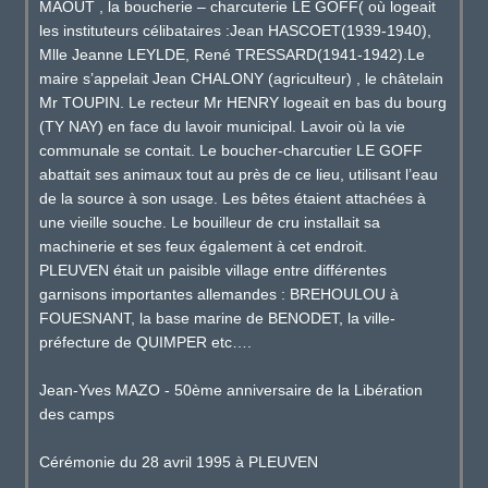
MAOUT , la boucherie – charcuterie LE GOFF( où logeait
les instituteurs célibataires :Jean HASCOET(1939-1940),
Mlle Jeanne LEYLDE, René TRESSARD(1941-1942).Le
maire s’appelait Jean CHALONY (agriculteur) , le châtelain
Mr TOUPIN. Le recteur Mr HENRY logeait en bas du bourg
(TY NAY) en face du lavoir municipal. Lavoir où la vie
communale se contait. Le boucher-charcutier LE GOFF
abattait ses animaux tout au près de ce lieu, utilisant l’eau
de la source à son usage. Les bêtes étaient attachées à
une vieille souche. Le bouilleur de cru installait sa
machinerie et ses feux également à cet endroit.
PLEUVEN était un paisible village entre différentes
garnisons importantes allemandes : BREHOULOU à
FOUESNANT, la base marine de BENODET, la ville-
préfecture de QUIMPER etc….
Jean-Yves MAZO - 50ème anniversaire de la Libération
des camps
Cérémonie du 28 avril 1995 à PLEUVEN