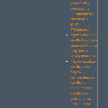
les-anciens-
combattants-
rencontrent-les-
cm2-05-07-
2010-
979439.php
https://www.google.com/
sa=t&rct=j&q=&esrc=s
content%2Fuploads%2
mag-janvier-
2014.pdf&usg=AOvVaw0
http://www.arkae.fr/index
darchives/23-
pages-
cachees/tresors-
darchives-
fr/353-tresors-
darchives-g-
guerres-g-les-
resistants-de-