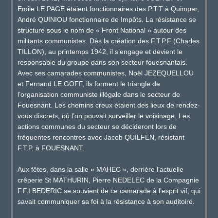
Emile LE PAGE étaient fonctionnaires des P.T.T à Quimper,
André QUINIOU fonctionnaire de Impôts. La résistance se
structure sous le nom de « Front National » autour des
militants communistes. Dès la création des F.T.P.F (Charles
TILLON), au printemps 1942, il s’engage et devient le
responsable du groupe dans son secteur fouesnantais.
Avec ses camarades communistes, Noël JEZEQUELLOU
et Fernand LE GOFF, ils forment le triangle de
l’organisation communiste illégale dans le secteur de
Fouesnant. Les chemins creux étaient des lieux de rendez-
vous discrets, où l’on pouvait surveiller le voisinage. Les
actions communes du secteur se décideront lors de
fréquentes rencontres avec Jacob QUILFEN, résistant
F.T.P. à FOUESNANT.
Aux fêtes, dans la salle « MAHEC », derrière l’actuelle
crêperie St MATHURIN, Pierre NEDELEC de la Compagnie
F.F.I BEDERIC se souvient de ce camarade à l’esprit vif, qui
savait communiquer sa foi à la résistance à son auditoire.