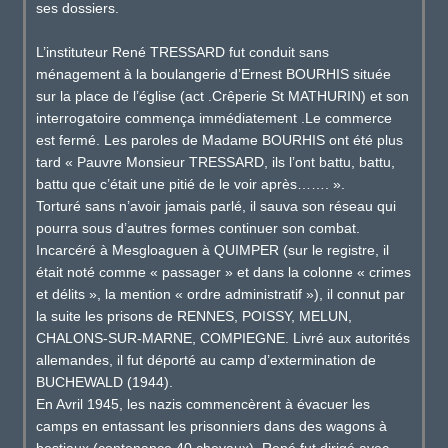
ses dossiers.
L’instituteur René TRESSARD fut conduit sans
ménagement à la boulangerie d’Ernest BOURHIS située
sur la place de l’église (act .Crêperie St MATHURIN) et son
interrogatoire commença immédiatement .Le commerce
est fermé. Les paroles de Madame BOURHIS ont été plus
tard « Pauvre Monsieur TRESSARD, ils l’ont battu, battu,
battu que c’était une pitié de le voir après……. ».
Torturé sans n’avoir jamais parlé, il sauva son réseau qui
pourra sous d’autres formes continuer son combat.
Incarcéré à Mesgloaguen à QUIMPER (sur le registre, il
était noté comme « passager » et dans la colonne « crimes
et délits », la mention « ordre administratif »), il connut par
la suite les prisons de RENNES, POISSY, MELUN,
CHALONS-SUR-MARNE, COMPIEGNE. Livré aux autorités
allemandes, il fut déporté au camp d’extermination de
BUCHEWALD (1944).
En Avril 1945, les nazis commencèrent à évacuer les
camps en entassant les prisonniers dans des wagons à