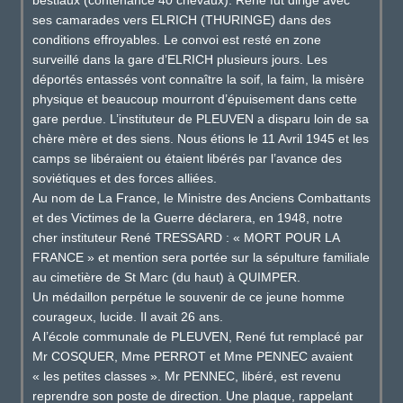
bestiaux (contenance 40 chevaux). René fut dirigé avec
ses camarades vers ELRICH (THURINGE) dans des
conditions effroyables. Le convoi est resté en zone
surveillé dans la gare d’ELRICH plusieurs jours. Les
déportés entassés vont connaître la soif, la faim, la misère
physique et beaucoup mourront d’épuisement dans cette
gare perdue. L’instituteur de PLEUVEN a disparu loin de sa
chère mère et des siens. Nous étions le 11 Avril 1945 et les
camps se libéraient ou étaient libérés par l’avance des
soviétiques et des forces alliées.
Au nom de La France, le Ministre des Anciens Combattants
et des Victimes de la Guerre déclarera, en 1948, notre
cher instituteur René TRESSARD : « MORT POUR LA
FRANCE » et mention sera portée sur la sépulture familiale
au cimetière de St Marc (du haut) à QUIMPER.
Un médaillon perpétue le souvenir de ce jeune homme
courageux, lucide. Il avait 26 ans.
A l’école communale de PLEUVEN, René fut remplacé par
Mr COSQUER, Mme PERROT et Mme PENNEC avaient
« les petites classes ». Mr PENNEC, libéré, est revenu
reprendre son poste de direction. Une plaque, rappelant