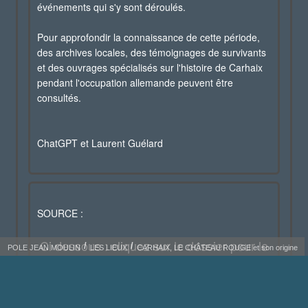
événements qui s'y sont déroulés.
Pour approfondir la connaissance de cette période,
des archives locales, des témoignages de survivants
et des ouvrages spécialisés sur l'histoire de Carhaix
pendant l'occupation allemande peuvent être
consultés.
ChatGPT et Laurent Guélard
SOURCE :
Ci dessous : cliquez sur le dossier pour le
POLE JEAN MOULIN
LES LIEUX
CARHAIX, LE CHÂTEAU ROUGE et son origine
télécharger.