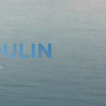
ULIN
-