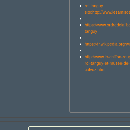
rol tanguy
site:http://www.lesamisd
https://www.ordredelalib
tanguy
https://fr.wikipedia.org/
http://www.le-chiffon-rou
rol-tanguy-et-musee-de-l
calvez.html