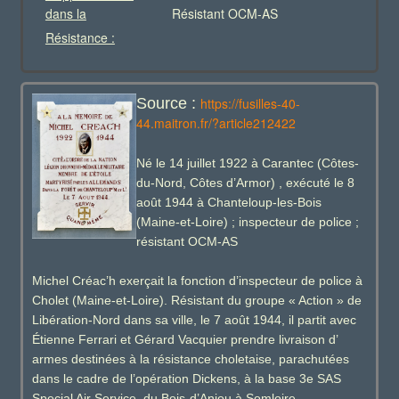
dans la
Résistant OCM-AS
Résistance :
Source :
https://fusilles-40-
44.maitron.fr/?article212422
Né le 14 juillet 1922 à Carantec (Côtes-
du-Nord, Côtes d’Armor) , exécuté le 8
août 1944 à Chanteloup-les-Bois
(Maine-et-Loire) ; inspecteur de police ;
résistant OCM-AS
Michel Créac’h exerçait la fonction d’inspecteur de police à
Cholet (Maine-et-Loire). Résistant du groupe « Action » de
Libération-Nord dans sa ville, le 7 août 1944, il partit avec
Étienne Ferrari et Gérard Vacquier prendre livraison d’
armes destinées à la résistance choletaise, parachutées
dans le cadre de l’opération Dickens, à la base 3e SAS
Special Air Service, du Bois-d’Anjou à Somloire.