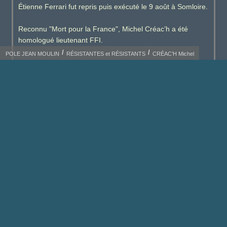
Étienne Ferrari fut repris puis exécuté le 9 août à Somloire.
Reconnu "Mort pour la France", Michel Créac’h a été
homologué lieutenant FFI.
POLE JEAN MOULIN
RÉSISTANTES et RÉSISTANTS
CRÉAC’H Michel
Il a été décoré de la Médaille militaire, la Croix de guerre et
la Légion d’Honneur.
Son nom est gravé sur les monuments aux morts de
Chanteloup-les-Bois et de Cholet ainsi que sur le
monument commémoratif 1939-1945 élevé sous le
patronage du Comité de la Résistance de Cholet et situé
place Créac’h-Ferrari.
SOURCES : Marc Bergère, ¨Pascal Tellier, Serge Guillet,
Des Angevins en résistance, 1940-1945, Archives
départementales de Maine-et-Loire. — MémorialGenWeb.
Annie Pennetier