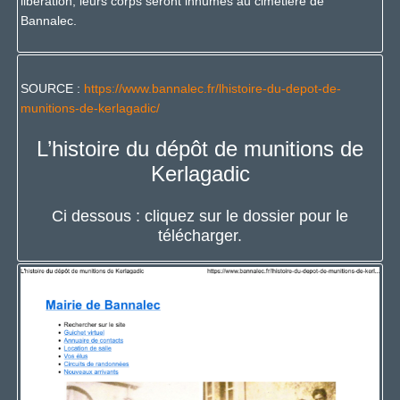
libération, leurs corps seront inhumés au cimetière de
Bannalec.
SOURCE :
https://www.bannalec.fr/lhistoire-du-depot-de-
munitions-de-kerlagadic/
L’histoire du dépôt de munitions de
Kerlagadic
Ci dessous : cliquez sur le dossier pour le
télécharger.