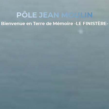
PÔLE JEAN MOULIN
Bienvenue en Terre de Mémoire -LE FINISTÈRE-