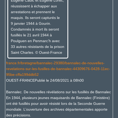
Eugène Cadic et Eugène Lorec,
réussissent à échapper aux
arrestations et prennent le
maquis. Ils seront capturés le
9 janvier 1944 à Gourin.
Condamnés à mort ils seront
fusillés le 21 avril 1944 à
Poulguen en Penmarc’h avec
33 autres résistants de la prison
Saint Charles. © Ouest-France
france.fr/bretagne/bannalec-29380/bannalec-de-nouvelles-
revelations-sur-les-fusilles-de-bannalec-44309676-0428-11ec-
95be-cffa199ddb52
OUEST-FRANCEPublié le 24/08/2021 à 08h00
Bannalec. De nouvelles révélations sur les fusillés de Bannalec
En 1944, plusieurs jeunes maquisards de Bannalec (Finistère)
ont été fusillés pour avoir résisté lors de la Seconde Guerre
mondiale. L’ouverture des archives départementales apporte
des précisions.