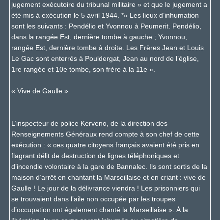
jugement exécutoire du tribunal militaire » et que le jugement a
été mis à exécution le 5 avril 1944. *« Les lieux d’inhumation
sont les suivants : Pendélio et Yvonnou à Peumerit. Pendélio,
dans la rangée Est, dernière tombe à gauche ; Yvonnou,
rangée Est, dernière tombe à droite. Les Frères Jean et Louis
Le Gac sont enterrés à Pouldergat, Jean au nord de l’église,
1
re
rangée et 10
e
tombe, son frère à la 11
e
».
« Vive de Gaulle »
L’inspecteur de police Kerveno, de la direction des
Renseignements Généraux rend compte à son chef de cette
exécution : « ces quatre citoyens français avaient été pris en
flagrant délit de destruction de lignes téléphoniques et
d’incendie volontaire à la gare de Bannalec. Ils sont sortis de la
maison d’arrêt en chantant la Marseillaise et en criant : vive de
Gaulle ! Le jour de la délivrance viendra ! Les prisonniers qui
se trouvaient dans l’aile non occupée par les troupes
d’occupation ont également chanté la Marseillaise ». À la