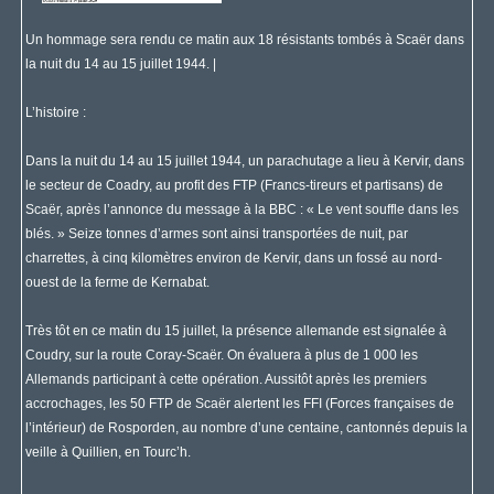
Un hommage sera rendu ce matin aux 18 résistants tombés à Scaër dans
la nuit du 14 au 15 juillet 1944. |
L’histoire :
Dans la nuit du 14 au 15 juillet 1944, un parachutage a lieu à Kervir, dans
le secteur de Coadry, au profit des FTP (Francs-tireurs et partisans) de
Scaër, après l’annonce du message à la BBC : « Le vent souffle dans les
blés. » Seize tonnes d’armes sont ainsi transportées de nuit, par
charrettes, à cinq kilomètres environ de Kervir, dans un fossé au nord-
ouest de la ferme de Kernabat.
Très tôt en ce matin du 15 juillet, la présence allemande est signalée à
Coudry, sur la route Coray-Scaër. On évaluera à plus de 1 000 les
Allemands participant à cette opération. Aussitôt après les premiers
accrochages, les 50 FTP de Scaër alertent les FFI (Forces françaises de
l’intérieur) de Rosporden, au nombre d’une centaine, cantonnés depuis la
veille à Quillien, en Tourc’h.