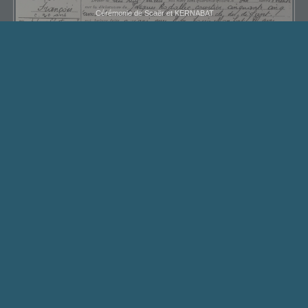
Cérémonie de Scaër et KERNABAT