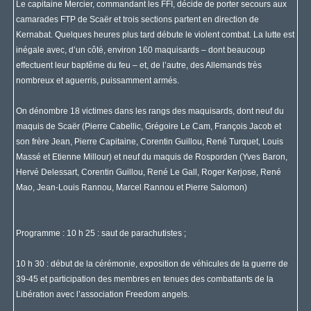
Le capitaine Mercier, commandant les FFI, décide de porter secours aux
camarades FTP de Scaër et trois sections partent en direction de
Kernabat. Quelques heures plus tard débute le violent combat. La lutte est
inégale avec, d’un côté, environ 160 maquisards – dont beaucoup
effectuent leur baptême du feu – et, de l’autre, des Allemands très
nombreux et aguerris, puissamment armés.
On dénombre 18 victimes dans les rangs des maquisards, dont neuf du
maquis de Scaër (Pierre Cabellic, Grégoire Le Cam, François Jacob et
son frère Jean, Pierre Capitaine, Corentin Guillou, René Turquet, Louis
Massé et Etienne Millour) et neuf du maquis de Rosporden (Yves Baron,
Hervé Delessart, Corentin Guillou, René Le Gall, Roger Kerjose, René
Mao, Jean-Louis Rannou, Marcel Rannou et Pierre Salomon)
Programme : 10 h 25 : saut de parachutistes ;
10 h 30 : début de la cérémonie, exposition de véhicules de la guerre de
39-45 et participation des membres en tenues des combattants de la
Libération avec l’association Freedom angels.