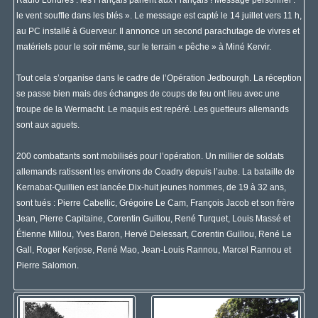
Radio Londres : les Français parlent aux Français ! Message personnel :
le vent souffle dans les blés ». Le message est capté le 14 juillet vers 11 h,
au PC installé à Guerveur. Il annonce un second parachutage de vivres et
matériels pour le soir même, sur le terrain « pêche » à Miné Kervir.
Tout cela s’organise dans le cadre de l’Opération Jedbourgh. La réception
se passe bien mais des échanges de coups de feu ont lieu avec une
troupe de la Wermacht. Le maquis est repéré. Les guetteurs allemands
sont aux aguets.
200 combattants sont mobilisés pour l’opération. Un millier de soldats
allemands ratissent les environs de Coadry depuis l’aube. La bataille de
Kernabat-Quillien est lancée.Dix-huit jeunes hommes, de 19 à 32 ans,
sont tués : Pierre Cabellic, Grégoire Le Cam, François Jacob et son frère
Jean, Pierre Capitaine, Corentin Guillou, René Turquet, Louis Massé et
Étienne Millou, Yves Baron, Hervé Delessart, Corentin Guillou, René Le
Gall, Roger Kerjose, René Mao, Jean-Louis Rannou, Marcel Rannou et
Pierre Salomon.