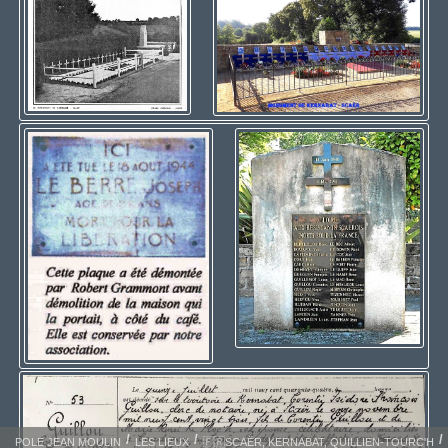
POLE JEAN MOULIN
LES LIEUX
🇫🇷SCAËR, KERNABAT, QUILLIEN-TOURC'H