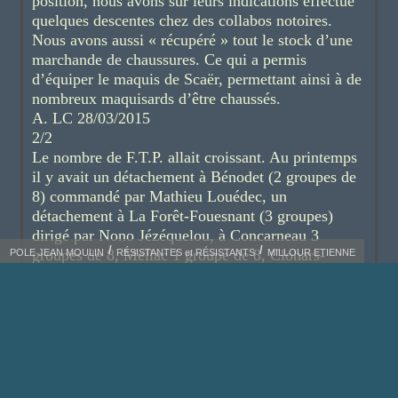
position, nous avons sur leurs indications effectué
quelques descentes chez des collabos notoires.
Nous avons aussi « récupéré » tout le stock d’une
marchande de chaussures. Ce qui a permis
d’équiper le maquis de Scaër, permettant ainsi à de
nombreux maquisards d’être chaussés.
A. LC 28/03/2015
2/2
Le nombre de F.T.P. allait croissant. Au printemps
il y avait un détachement à Bénodet (2 groupes de
8) commandé par Mathieu Louédec, un
détachement à La Forêt-Fouesnant (3 groupes)
dirigé par Nono Jézéquelou, à Concarneau 3
groupes de 8, Mellac 1 groupe de 8, Clohars-
POLE JEAN MOULIN
RÉSISTANTES et RÉSISTANTS
MILLOUR ETIENNE
Carnoët 3 groupes de 8 dirigé par le quincailler.
Au moment du débarquement la compagnie prend
le nom de 5
ème
Cie du Bataillon La Tour
d’Auvergne qui comprend trois compagnies à
Quimper, une compagnie à Concarneau-La Forêt-
Fouesnant, une compagnie à Fouesnant-Bénodet.
Nous avions à Concarneau un F.T.P. qui livrait son