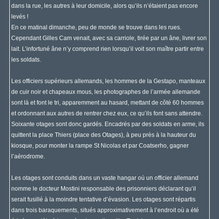
dans la rue, les autres à leur domicile, alors qu’ils n’étaient pas encore
levés !
En ce matinal dimanche, peu de monde se trouve dans les rues.
Cependant Gilles Cam venait, avec sa carriole, tirée par un âne, livrer son
lait. L’infortuné âne n’y comprend rien lorsqu’il voit son maître partir entre
les soldats.
Les officiers supérieurs allemands, les hommes de la Gestapo, manteaux
de cuir noir et chapeaux mous, les photographes de l’armée allemande
sont là et font le tri, apparemment au hasard, mettant de côté 60 hommes
et ordonnant aux autres de rentrer chez eux, ce qu’ils font sans attendre.
Soixante otages sont donc gardés. Encadrés par des soldats en arme, ils
quittent la place Thiers (place des Otages), à peu près à la hauteur du
kiosque, pour monter la rampe St Nicolas et par Coatserho, gagner
l’aérodrome.
Les otages sont conduits dans un vaste hangar où un officier allemand
nomme le docteur Mostini responsable des prisonniers déclarant qu’il
serait fusillé à la moindre tentative d’évasion. Les otages sont répartis
dans trois baraquements, situés approximativement à l’endroit où a été