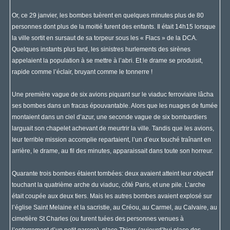
Or, ce 29 janvier, les bombes tuèrent en quelques minutes plus de 80
personnes dont plus de la moitié furent des enfants. Il était 14h15 lorsque
la ville sortit en sursaut de sa torpeur sous les « Flacs » de la DCA.
Quelques instants plus tard, les sinistres hurlements des sirènes
appelaient la population à se mettre à l’abri. Et le drame se produisit,
rapide comme l’éclair, bruyant comme le tonnerre !
Une première vague de six avions piquant sur le viaduc ferroviaire lâcha
ses bombes dans un fracas épouvantable. Alors que les nuages de fumée
montaient dans un ciel d’azur, une seconde vague de six bombardiers
larguait son chapelet achevant de meurtrir la ville. Tandis que les avions,
leur terrible mission accomplie repartaient, l’un d’eux touché traînant en
arrière, le drame, au fil des minutes, apparaissait dans toute son horreur.
Quarante trois bombes étaient tombées: deux avaient atteint leur objectif
touchant la quatrième arche du viaduc, côté Paris, et une pile. L’arche
était coupée aux deux tiers. Mais les autres bombes avaient explosé sur
l’église Saint Melaine et la sacristie, au Créou, au Carmel, au Calvaire, au
cimetière St Charles (ou furent tuées des personnes venues à
l’enterrement d’un petit garçon), place Thiers (aujourd’hui place des