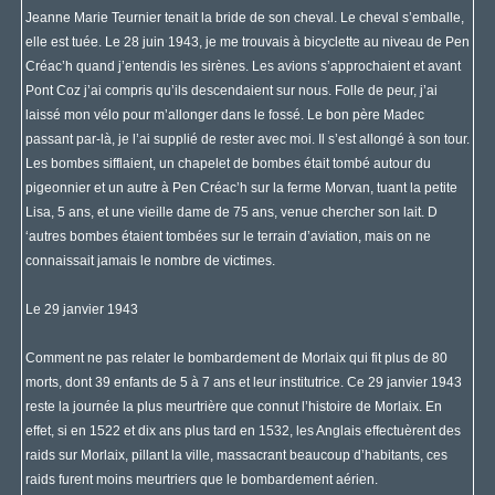
Jeanne Marie Teurnier tenait la bride de son cheval. Le cheval s’emballe,
elle est tuée. Le 28 juin 1943, je me trouvais à bicyclette au niveau de Pen
Créac’h quand j’entendis les sirènes. Les avions s’approchaient et avant
Pont Coz j’ai compris qu’ils descendaient sur nous. Folle de peur, j’ai
laissé mon vélo pour m’allonger dans le fossé. Le bon père Madec
passant par-là, je l’ai supplié de rester avec moi. Il s’est allongé à son tour.
Les bombes sifflaient, un chapelet de bombes était tombé autour du
pigeonnier et un autre à Pen Créac’h sur la ferme Morvan, tuant la petite
Lisa, 5 ans, et une vieille dame de 75 ans, venue chercher son lait. D
‘autres bombes étaient tombées sur le terrain d’aviation, mais on ne
connaissait jamais le nombre de victimes.
Le 29 janvier 1943
Comment ne pas relater le bombardement de Morlaix qui fit plus de 80
morts, dont 39 enfants de 5 à 7 ans et leur institutrice. Ce 29 janvier 1943
reste la journée la plus meurtrière que connut l’histoire de Morlaix. En
effet, si en 1522 et dix ans plus tard en 1532, les Anglais effectuèrent des
raids sur Morlaix, pillant la ville, massacrant beaucoup d’habitants, ces
raids furent moins meurtriers que le bombardement aérien.