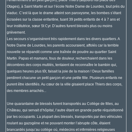
Otages), à Saint Martin et sur l’école Notre Dame de Lourdes, tout près du
viaduc. C’est là que le drame atteint son paroxysme, les bombes s’étant
écrasées sur la classe enfantine, tuant 39 petits enfants de 4 à 7 ans et
leur institutrice, sœur St Cyr. D’autres furent blessés plus ou moins
grièvement.
Les secours s’organisèrent très rapidement dans les divers quartiers. A
Notre Dame de Lourdes, les parents accouraient, affolés car la terrible
nouvelle se répandit comme une traînée de poudre au quartier Saint
Martin. Papas et mamans, fous de douleur, recherchaient dans les
décombres des corps mutilés, tentaient de reconnaître le bambin qui,
quelques heures plus tôt, faisait la joie de la maison ! Deux familles
perdirent chacune un petit garçon et une petite fille. Plusieurs enfants ne
purent être identifiés. Au cœur de la ville gisaient place Thiers des corps,
des membres arrachés...
Une quarantaine de blessés furent transportés au Collège de filles, au
Château, qui servait d’hôpital, l’autre étant en grande partie réquisitionné
par les occupants. La plupart des blessés, transportés par des véhicules
roulant au gazogène et ne pouvant monter l’abrupte côte, étaient
brancardés jusqu’au collège où, médecins et infirmières religieuses