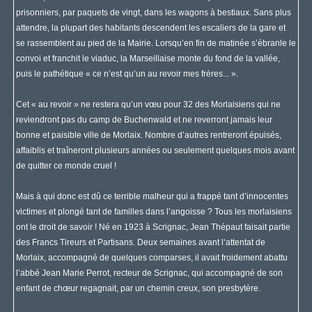
prisonniers, par paquets de vingt, dans les wagons à bestiaux. Sans plus
attendre, la plupart des habitants descendent les escaliers de la gare et
se rassemblent au pied de la Mairie. Lorsqu’en fin de matinée s’ébranle le
convoi et franchit le viaduc, la Marseillaise monte du fond de la vallée,
puis le pathétique « ce n’est qu’un au revoir mes frères... ».
Cet « au revoir » ne restera qu’un vœu pour 32 des Morlaisiens qui ne
reviendront pas du camp de Buchenwald et ne reverront jamais leur
bonne et paisible ville de Morlaix. Nombre d’autres rentreront épuisés,
affaiblis et traîneront plusieurs années ou seulement quelques mois avant
de quitter ce monde cruel !
Mais à qui donc est dû ce terrible malheur qui a frappé tant d’innocentes
victimes et plongé tant de familles dans l’angoisse ? Tous les morlaisiens
ont le droit de savoir ! Né en 1923 à Scrignac, Jean Thépaut faisait partie
des Francs Tireurs et Partisans. Deux semaines avant l‘attentat de
Morlaix, accompagné de quelques comparses, il avait froidement abattu
l’abbé Jean Marie Perrot, recteur de Scrignac, qui accompagné de son
enfant de chœur regagnait, par un chemin creux, son presbytère.