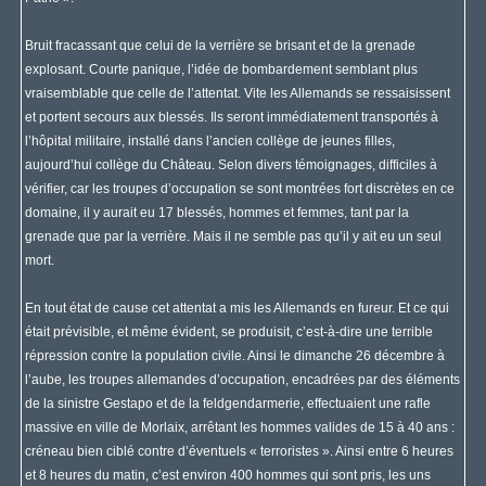
Bruit fracassant que celui de la verrière se brisant et de la grenade
explosant. Courte panique, l’idée de bombardement semblant plus
vraisemblable que celle de l’attentat. Vite les Allemands se ressaisissent
et portent secours aux blessés. Ils seront immédiatement transportés à
l’hôpital militaire, installé dans l’ancien collège de jeunes filles,
aujourd’hui collège du Château. Selon divers témoignages, difficiles à
vérifier, car les troupes d’occupation se sont montrées fort discrètes en ce
domaine, il y aurait eu 17 blessés, hommes et femmes, tant par la
grenade que par la verrière. Mais il ne semble pas qu’il y ait eu un seul
mort.
En tout état de cause cet attentat a mis les Allemands en fureur. Et ce qui
était prévisible, et même évident, se produisit, c’est-à-dire une terrible
répression contre la population civile. Ainsi le dimanche 26 décembre à
l’aube, les troupes allemandes d’occupation, encadrées par des éléments
de la sinistre Gestapo et de la feldgendarmerie, effectuaient une rafle
massive en ville de Morlaix, arrêtant les hommes valides de 15 à 40 ans :
créneau bien ciblé contre d’éventuels « terroristes ». Ainsi entre 6 heures
et 8 heures du matin, c’est environ 400 hommes qui sont pris, les uns