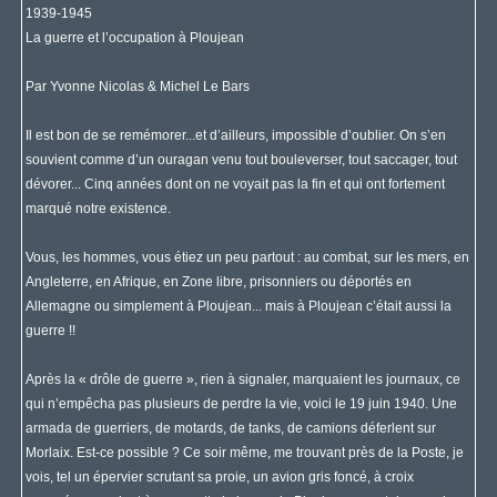
1939-1945
La guerre et l’occupation à Ploujean
Par Yvonne Nicolas & Michel Le Bars
Il est bon de se remémorer...et d’ailleurs, impossible d’oublier. On s’en
souvient comme d’un ouragan venu tout bouleverser, tout saccager, tout
dévorer... Cinq années dont on ne voyait pas la fin et qui ont fortement
marqué notre existence.
Vous, les hommes, vous étiez un peu partout : au combat, sur les mers, en
Angleterre, en Afrique, en Zone libre, prisonniers ou déportés en
Allemagne ou simplement à Ploujean... mais à Ploujean c’était aussi la
guerre !!
Après la « drôle de guerre », rien à signaler, marquaient les journaux, ce
qui n’empêcha pas plusieurs de perdre la vie, voici le 19 juin 1940. Une
armada de guerriers, de motards, de tanks, de camions déferlent sur
Morlaix. Est-ce possible ? Ce soir même, me trouvant près de la Poste, je
vois, tel un épervier scrutant sa proie, un avion gris foncé, à croix