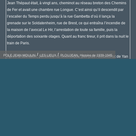
Jean Thépaut était, à vingt ans, cheminot au réseau breton des Chemins
de Fer et avait une chambre rue Longue. C’est ainsi qu’il descendit par
l’escalier du Temps perdu jusqu’à la rue Gambetta d’où il lança la
grenade sur le Soldatenheim, rue de Brest, ce qui entraîna l’incendie de
la maison de l’avocat Le Hir, l’arrestation de toute sa famille, puis la
déportation des soixante otages. Quant au franc tireur, il prit dans la nuit le
train de Paris.
POLE JEAN MOULIN
LES LIEUX
PLOUJEAN, Histoire de 1939-1945
Après la libération, personne ne revendiqua, pas plus l’assassinat de Yan
Var Perrot que l’attentat de Morlaix. Jean Thépaut s’engagea dans
l’armée et fit les guerres d’Indochine et d’Algérie qu’il termina avec le
grade de Capitaine. Jean Thépaut est aujourd’hui décédé.
Combien d’autres victimes de leur devoir !
Je pense encore à Yves Caroff tué à bout portant à Pen an Traon, chez le
père Scornet, lui-même blessé à la jambe, un certain 1
er
janvier, et
combien d’autres que j’oublie peut-être...
Je n’oublie pas, bien sûr, ceux de Ploujean restés sur les champs de
bataille, sur terre, sur mer et dans les airs. Il y a eu 55 victimes en tout sur