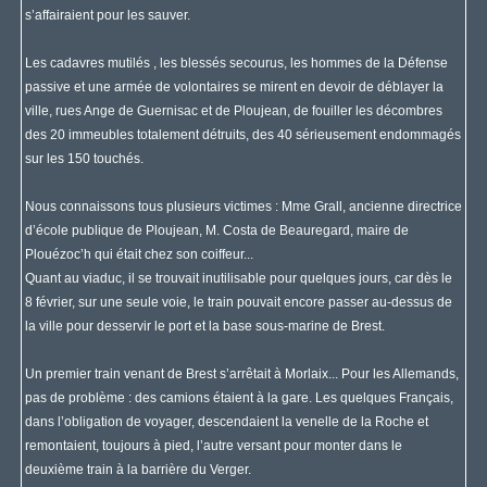
s’affairaient pour les sauver.
Les cadavres mutilés , les blessés secourus, les hommes de la Défense
passive et une armée de volontaires se mirent en devoir de déblayer la
ville, rues Ange de Guernisac et de Ploujean, de fouiller les décombres
des 20 immeubles totalement détruits, des 40 sérieusement endommagés
sur les 150 touchés.
Nous connaissons tous plusieurs victimes : Mme Grall, ancienne directrice
d’école publique de Ploujean, M. Costa de Beauregard, maire de
Plouézoc’h qui était chez son coiffeur...
Quant au viaduc, il se trouvait inutilisable pour quelques jours, car dès le
8 février, sur une seule voie, le train pouvait encore passer au-dessus de
la ville pour desservir le port et la base sous-marine de Brest.
Un premier train venant de Brest s’arrêtait à Morlaix... Pour les Allemands,
pas de problème : des camions étaient à la gare. Les quelques Français,
dans l’obligation de voyager, descendaient la venelle de la Roche et
remontaient, toujours à pied, l’autre versant pour monter dans le
deuxième train à la barrière du Verger.