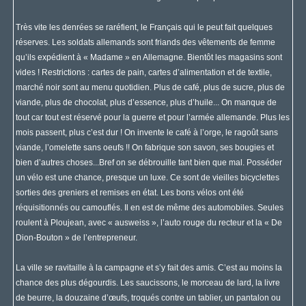
Très vite les denrées se raréfient, le Français qui le peut fait quelques
réserves. Les soldats allemands sont friands des vêtements de femme
qu’ils expédient à « Madame » en Allemagne. Bientôt les magasins sont
vides ! Restrictions : cartes de pain, cartes d’alimentation et de textile,
marché noir sont au menu quotidien. Plus de café, plus de sucre, plus de
viande, plus de chocolat, plus d’essence, plus d’huile... On manque de
tout car tout est réservé pour la guerre et pour l’armée allemande. Plus les
mois passent, plus c’est dur ! On invente le café à l’orge, le ragoût sans
viande, l’omelette sans oeufs !! On fabrique son savon, ses bougies et
bien d’autres choses...Bref on se débrouille tant bien que mal. Posséder
un vélo est une chance, presque un luxe. Ce sont de vieilles bicyclettes
sorties des greniers et remises en état. Les bons vélos ont été
réquisitionnés ou camouflés. Il en est de même des automobiles. Seules
roulent à Ploujean, avec « ausweiss », l’auto rouge du recteur et la « De
Dion-Bouton » de l’entrepreneur.
La ville se ravitaille à la campagne et s’y fait des amis. C’est au moins la
chance des plus dégourdis. Les saucissons, le morceau de lard, la livre
de beurre, la douzaine d’œufs, troqués contre un tablier, un pantalon ou