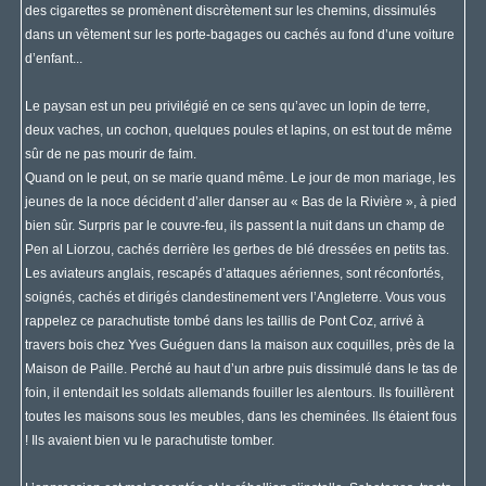
des cigarettes se promènent discrètement sur les chemins, dissimulés
dans un vêtement sur les porte-bagages ou cachés au fond d’une voiture
d’enfant...
Le paysan est un peu privilégié en ce sens qu’avec un lopin de terre,
deux vaches, un cochon, quelques poules et lapins, on est tout de même
sûr de ne pas mourir de faim.
Quand on le peut, on se marie quand même. Le jour de mon mariage, les
jeunes de la noce décident d’aller danser au « Bas de la Rivière », à pied
bien sûr. Surpris par le couvre-feu, ils passent la nuit dans un champ de
Pen al Liorzou, cachés derrière les gerbes de blé dressées en petits tas.
Les aviateurs anglais, rescapés d’attaques aériennes, sont réconfortés,
soignés, cachés et dirigés clandestinement vers l’Angleterre. Vous vous
rappelez ce parachutiste tombé dans les taillis de Pont Coz, arrivé à
travers bois chez Yves Guéguen dans la maison aux coquilles, près de la
Maison de Paille. Perché au haut d’un arbre puis dissimulé dans le tas de
foin, il entendait les soldats allemands fouiller les alentours. Ils fouillèrent
toutes les maisons sous les meubles, dans les cheminées. Ils étaient fous
! Ils avaient bien vu le parachutiste tomber.