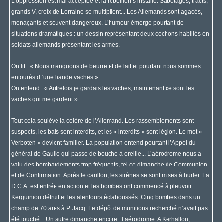
L’oppression est mal acceptée et la rébellion s’installe. Sabotages, tracts,
grands V, croix de Lorraine se multiplient... Les Allemands sont agacés,
menaçants et souvent dangereux. L’humour émerge pourtant de
situations dramatiques : un dessin représentant deux cochons habillés en
soldats allemands présentant les armes.
On lit : « Nous manquons de beurre et de lait et pourtant nous sommes
entourés d ‘une bande vaches »...
On entend : « Autrefois je gardais les vaches, maintenant ce sont les
vaches qui me gardent »...
Tout cela soulève la colère de l’Allemand. Les rassemblements sont
suspects, les bals sont interdits, et les « interdits » sont légion. Le mot «
Verboten » devient familier. La population entend pourtant l’Appel du
général de Gaulle qui passe de bouche à oreille... L’aérodrome nous a
valu des bombardements trop fréquents, tel ce dimanche de Communion
et de Confirmation. Après le carillon, les sirènes se sont mises à hurler. La
D.C.A. est entrée en action et les bombes ont commencé à pleuvoir:
Kerguiniou détruit et les alentours éclaboussés. Cinq bombes dans un
champ de 70 ares à P. Jacq. Le dépôt de munitions recherché n’avait pas
été touché... Un autre dimanche encore : l’aérodrome. A Kerhallon,