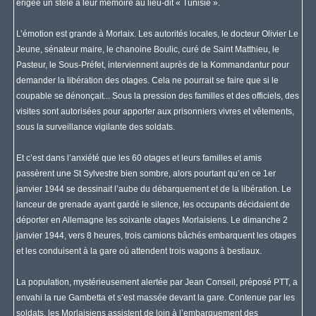
érigée un stèle à leur mémoire au lieu-dit « Tunisie ».
L’émotion est grande à Morlaix. Les autorités locales, le docteur Olivier Le
Jeune, sénateur maire, le chanoine Boulic, curé de Saint Matthieu, le
Pasteur, le Sous-Préfet, interviennent auprès de la Kommandantur pour
demander la libération des otages. Cela ne pourrait se faire que si le
coupable se dénonçait... Sous la pression des familles et des officiels, des
visites sont autorisées pour apporter aux prisonniers vivres et vêtements,
sous la surveillance vigilante des soldats.
Et c’est dans l’anxiété que les 60 otages et leurs familles et amis
passèrent une St Sylvestre bien sombre, alors pourtant qu’en ce 1
er
janvier 1944 se dessinait l’aube du débarquement et de la libération. Le
lanceur de grenade ayant gardé le silence, les occupants décidaient de
déporter en Allemagne les soixante otages Morlaisiens. Le dimanche 2
janvier 1944, vers 8 heures, trois camions bâchés embarquent les otages
et les conduisent à la gare où attendent trois wagons à bestiaux.
La population, mystérieusement alertée par Jean Conseil, préposé PTT, a
envahi la rue Gambetta et s’est massée devant la gare. Contenue par les
soldats, les Morlaisiens assistent de loin à l’embarquement des