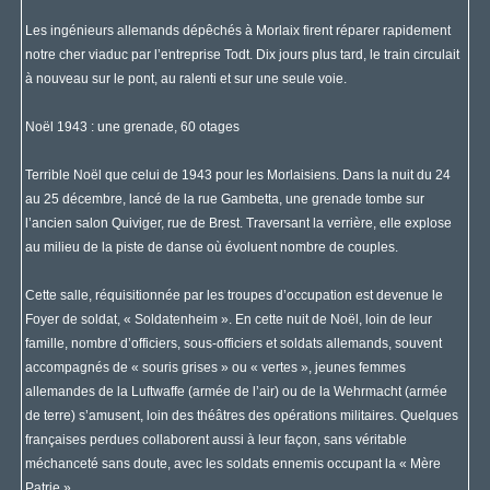
Les ingénieurs allemands dépêchés à Morlaix firent réparer rapidement
notre cher viaduc par l’entreprise Todt. Dix jours plus tard, le train circulait
à nouveau sur le pont, au ralenti et sur une seule voie.
Noël 1943 : une grenade, 60 otages
Terrible Noël que celui de 1943 pour les Morlaisiens. Dans la nuit du 24
au 25 décembre, lancé de la rue Gambetta, une grenade tombe sur
l’ancien salon Quiviger, rue de Brest. Traversant la verrière, elle explose
au milieu de la piste de danse où évoluent nombre de couples.
Cette salle, réquisitionnée par les troupes d’occupation est devenue le
Foyer de soldat, « Soldatenheim ». En cette nuit de Noël, loin de leur
famille, nombre d’officiers, sous-officiers et soldats allemands, souvent
accompagnés de « souris grises » ou « vertes », jeunes femmes
allemandes de la Luftwaffe (armée de l’air) ou de la Wehrmacht (armée
de terre) s’amusent, loin des théâtres des opérations militaires. Quelques
françaises perdues collaborent aussi à leur façon, sans véritable
méchanceté sans doute, avec les soldats ennemis occupant la « Mère
Patrie ».