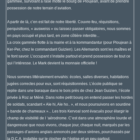
gammée, survolant à rase motte le bourg de Ploujean, avant de prendre
possession de notre terrain d’aviation.
A partir de là, c’en est fait de notre liberté. Couvre-feu, réquisitions,
perquisitions, « ausweiss » ou laissez-passer obligatoires, nous sommes
en pays occupé et plus tard, en zone côtière interdite...
La croix gammée flotte à la mairie et à la kommandantur (pour Ploujean à
Ker-Per, chez le commandant Guizien). Les Allemands sont les maîtres et
le font savoir. L’occupant s’installe partout et prend possession de tout ce
qui l’intéresse. Le Mark devient la monnaie officielle !
Nous sommes littéralement envahis: écoles, salles diverses, habitations
jugées correctes pour eux, sont réquisitionnées. L’école publique se
replie dans une baraque dans le bois près de chez Jean Guizien, l’école
privée à Roz ar Méné. Dans notre petit bourg on entend passer les hordes
de soldats, scandant « Aïe hi, Aïe ho.. », et nous poursuivons en sourdine
« bande de chameaux »... Les trois Kervoal sont évacués pour élargir le
champ de visibilité de l ‘aérodrome. C’est dans une atmosphère lourde et
dangereuse que nous vivons, chaque jour, chaque nuit, marqués par les
passages d’avions anglais annoncés par deux sirènes, pourchassés par
la D.C.A. installée sur le clocher de l’église et un peu partout.