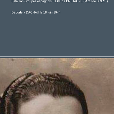
Bataillon Groupes espagnols F.T.P.F de BRETAGNE (M.O.I de BREST)
Déporté à DACHAU le 18 juin 1944