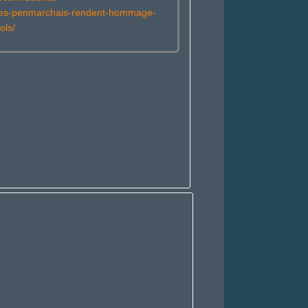
/les-penmarchais-rendent-hommage-
ols/