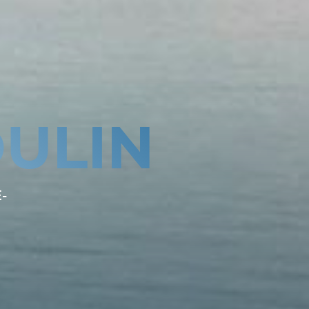
ULIN
-