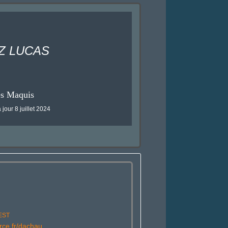
Z LUCAS
es Maquis
 jour 8 juillet 2024
EST
rce.fr/dachau