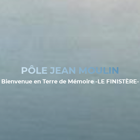
PÔLE JEAN MOULIN
Bienvenue en Terre de Mémoire -LE FINISTÈRE-