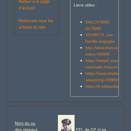
Retour à la page
Liens utiles :
d'accueil.
Retrouvez tous les
DALCH MAD
articles du site
Dz 3048
VOURC'H, une
famille engagée
http://www.francaislibres
index=99308
https://www2.assemblee
nationale.fr/sycomore/f
https://www.letelegramme
aaaammjj=19980926&art
https://fr.wikipedia.org/w
Nom du ou
des réseaux
FFL de DZ zt sa