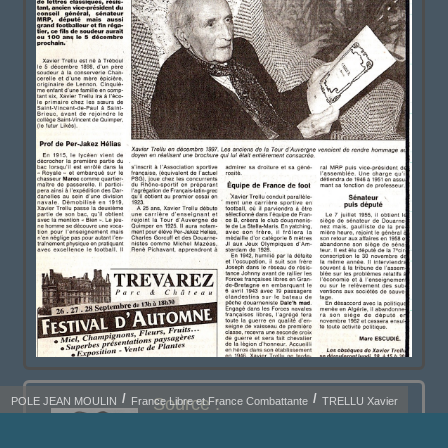
Source :
POLE JEAN MOULIN
France Libre et France Combattante
TRELLU Xavier