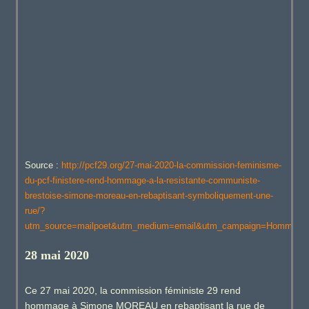
Source :
http://pcf29.org/27-mai-2020-la-commission-feminisme-
du-pcf-finistere-rend-hommage-a-la-resistante-communiste-
brestoise-simone-moreau-en-rebaptisant-symboliquement-une-
rue/?
utm_source=mailpoet&utm_medium=email&utm_campaign=Hommage+
28 mai 2020
Ce 27 mai 2020, la commission féministe 29 rend
hommage à Simone MOREAU en rebaptisant la rue de