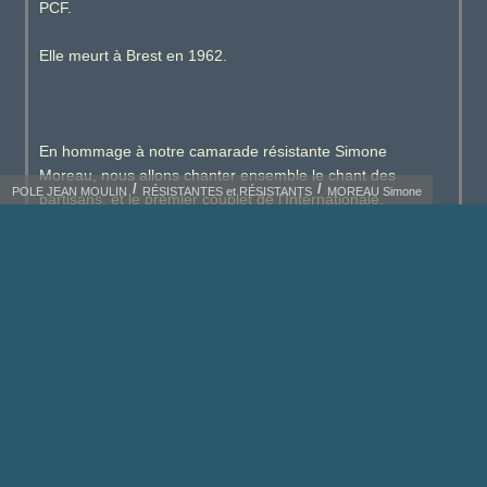
PCF.
Elle meurt à Brest en 1962.
En hommage à notre camarade résistante Simone
Moreau, nous allons chanter ensemble le chant des
POLE JEAN MOULIN
RÉSISTANTES et RÉSISTANTS
MOREAU Simone
partisans, et le premier couplet de l’Internationale.
Le chant des partisans et l’International clôturèrent cette
action.
source :
https://www.resistance-brest.net/article1759.html
Ci dessous : cliquez sur le dossier pour le
télécharger.