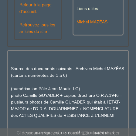
Retour à la page
Liens utiles :
d'accueil.
Michel MAZÉAS
Retrouvez tous les
articles du site
Source des documents suivants : Archives Michel MAZÉAS
(cartons numérotés de 1 à 6)
(numérisation Pôle Jean Moulin LG)
photo Camille GUYADER + copies Brochure O.R.A.1946 =
plusieurs photos de Camille GUYADER qui était à l'ETAT-
MAJOR de l'O.R.A. DOUARNENEZ + NOMENCLATURE
des ACTES QUALIFIES de RESISTANCE à L'ENNEMI
Ci dessous : cliquez sur le dossier pour le télécharger
POLE JEAN MOULIN
LES LIEUX
🇫🇷DOUARNENEZ