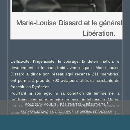
L’efficacité, l’ingéniosité, le courage, la détermination, le
dévouement et le sang-froid avec lesquels Marie-Louise
Dissard a dirigé son réseau (qui recense 211 membres)
ont permis à près de 700 aviateurs alliés et résistants de
franchir les Pyrénées.
Pourtant ni son âge, ni sa condition de femme ne la
prédisposaient pour prendre en main un tel réseau. Marie-
POLE JEAN MOULIN
RÉSISTANTES et RÉSISTANTS
Louise Dissard fut l’une des seules femmes en France à
avoir dirigé seule une organisation de la Résistance (la
LES RÉSEAUX-MAQUIS-GROUPES
LE RÉSEAU FRANÇOISE
plus célèbre étant Marie-Madeleine Fourcade, chef du
réseau Alliance, soutenu également par les Britanniques).