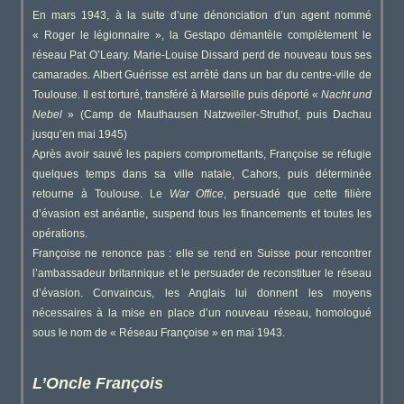
En mars 1943, à la suite d’une dénonciation d’un agent nommé
« Roger le légionnaire », la Gestapo démantèle complètement le
réseau Pat O’Leary. Marie-Louise Dissard perd de nouveau tous ses
camarades. Albert Guérisse est arrêté dans un bar du centre-ville de
Toulouse. Il est torturé, transféré à Marseille puis déporté «
Nacht und
Nebel
» (Camp de Mauthausen Natzweiler-Struthof, puis Dachau
jusqu’en mai 1945)
Après avoir sauvé les papiers compromettants, Françoise se réfugie
quelques temps dans sa ville natale, Cahors, puis déterminée
retourne à Toulouse. Le
War Office
, persuadé que cette filière
d’évasion est anéantie, suspend tous les financements et toutes les
opérations.
Françoise ne renonce pas : elle se rend en Suisse pour rencontrer
l’ambassadeur britannique et le persuader de reconstituer le réseau
d’évasion. Convaincus, les Anglais lui donnent les moyens
nécessaires à la mise en place d’un nouveau réseau, homologué
sous le nom de « Réseau Françoise » en mai 1943.
L’Oncle François