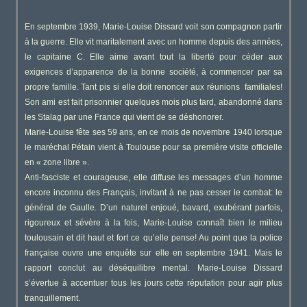
En septembre 1939, Marie-Louise Dissard voit son compagnon partir
à la guerre. Elle vit maritalement avec un homme depuis des années,
le capitaine C. Elle aime avant tout la liberté pour céder aux
exigences d’apparence de la bonne société, à commencer par sa
propre famille. Tant pis si elle doit renoncer aux réunions familiales!
Son ami est fait prisonnier quelques mois plus tard, abandonné dans
les Stalag par une France qui vient de se déshonorer.
Marie-Louise fête ses 59 ans, en ce mois de novembre 1940 lorsque
le maréchal Pétain vient à Toulouse pour sa première visite officielle
en « zone libre ».
Anti-fasciste et courageuse, elle diffuse les messages d’un homme
encore inconnu des Français, invitant à ne pas cesser le combat: le
général de Gaulle. D’un naturel enjoué, bavard, exubérant parfois,
rigoureux et sévère à la fois, Marie-Louise connaît bien le milieu
toulousain et dit haut et fort ce qu’elle pense! Au point que la police
française ouvre une enquête sur elle en septembre 1941. Mais le
rapport conclut au déséquilibre mental. Marie-Louise Dissard
s’évertue à accentuer tous les jours cette réputation pour agir plus
tranquillement.