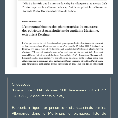
Ci dessous :
8 décembre 1944 : dossier SHD Vincennes GR 28 P 7
101 535 (12 documents sur 35).
Rapports infligés aux prisonniers et assassinats par les
Allemands dans le Morbihan, témoignages, liste de