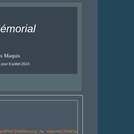
émorial
es Maquis
 jour 8 juillet 2024
rg/wiki/M%C3%A9morial_de_Valen%C3%A7ay