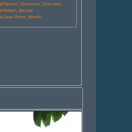
/wiki/Special_Operations_Executive
wiki/Robert_Benoist
wiki/Jean-Pierre_Wimille