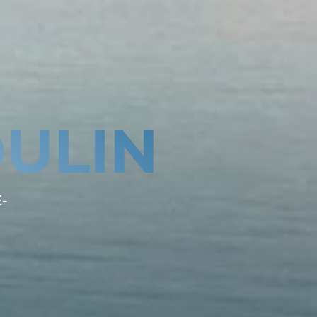
ULIN
-