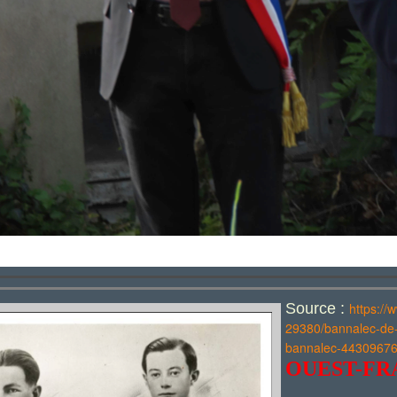
Source :
https://
29380/bannalec-de-n
bannalec-44309676
OUEST-FR