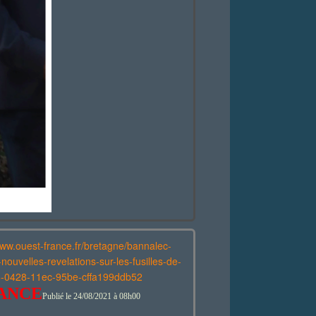
www.ouest-france.fr/bretagne/bannalec-
ouvelles-revelations-sur-les-fusilles-de-
-0428-11ec-95be-cffa199ddb52
ANCE
Publié le 24/08/2021 à 08h00