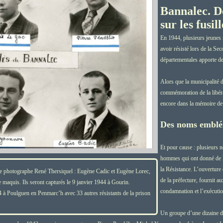
Bannalec. De
sur les fusi
En 1944, plusieurs jeunes 
avoir résisté lors de la S
départementales apporte de
Alors que la municipalité 
commémoration de la libéra
encore dans la mémoire de
Des noms emblé
Et pour cause : plusieurs 
hommes qui ont donné de leu
la Résistance. L’ouverture
 le photographe René Thersiquel : Eugène Cadic et Eugène Lorec,
de la préfecture, fournit 
e maquis. Ils seront capturés le 9 janvier 1944 à Gourin.
condamnation et l’exécutio
4 à Poulguen en Penmarc’h avec 33 autres résistants de la prison
Un groupe d’une dizaine d