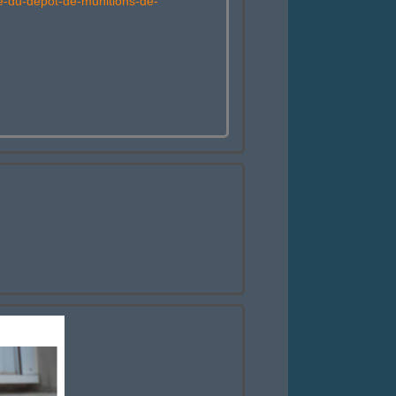
ire-du-depot-de-munitions-de-