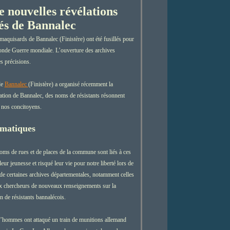
 nouvelles révélations
llés de Bannalec
maquisards de Bannalec (Finistère) ont été fusillés pour
econde Guerre mondiale. L’ouverture des archives
s précisions.
de
Bannalec
(Finistère) a organisé récemment la
tion de Bannalec, des noms de résistants résonnent
 nos concitoyens.
matiques
noms de rues et de places de la commune sont liés à ces
r jeunesse et risqué leur vie pour notre liberté lors de
 de certaines archives départementales, notamment celles
aux chercheurs de nouveaux renseignements sur la
n de résistants bannalécois.
’hommes ont attaqué un train de munitions allemand