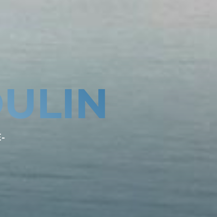
ULIN
-