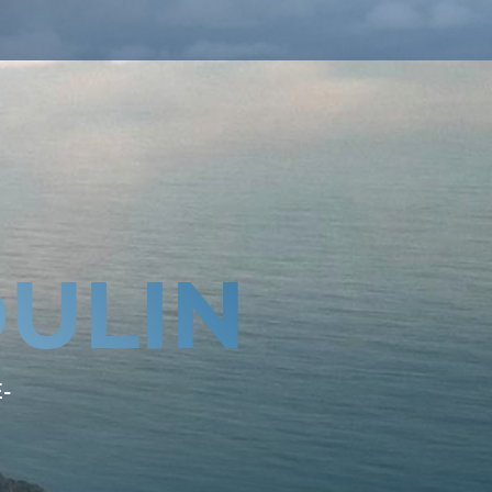
ULIN
-