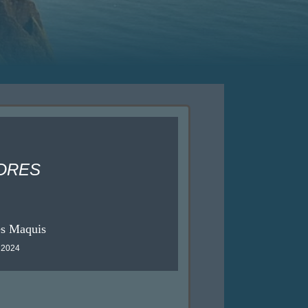
ONDRES
es Maquis
t 2024