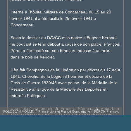
Interné à l’hôpital militaire de Concarneau du 15 au 20
février 1941, il a été fusillé le 25 février 1941 à
Concarneau.
Selon le dossier du DAVCC et la notice d’Eugène Kerbaul,
ne pouvant se tenir debout à cause de son plâtre, François
Péron a été fusillé sur son brancard adossé à un arbre
dans le bois de Kériolet.
Il fut fait Compagnon de la Libération par décret du 17 août
1941, Chevalier de la Légion d’honneur,et décoré de la
Croix de Guerre 1939/45 avec palme, de la Médaille de la
Résistance ainsi que de la Médaille des Déportés et
Internés Politiques.
Une stèle à la mémoire de François Péron et de Robert Le
POLE JEAN MOULIN
France Libre et France Combattante
PÉRON François
Mao, résistant tué par un éclat d’obus phosphorescent
allemand, huit jours avant la libération de Concarneau a
été inaugurée par le préfet du Finistère en 2013 au square