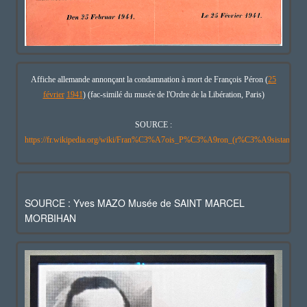
Affiche allemande annonçant la condamnation à mort de François Péron (
25
février
1941
) (fac-similé du musée de l'Ordre de la Libération, Paris)
SOURCE :
https://fr.wikipedia.org/wiki/Fran%C3%A7ois_P%C3%A9ron_(r%C3%A9sistant)
SOURCE : Yves MAZO Musée de SAINT MARCEL
MORBIHAN