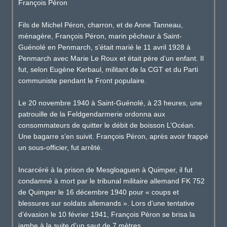
François Péron
Fils de Michel Péron, charron, et de Anne Tanneau,
ménagère, François Péron, marin pêcheur à Saint-
Guénolé en Penmarch, s’était marié le 11 avril 1928 à
Penmarch avec Marie Le Roux et était père d’un enfant. Il
fut, selon Eugène Kerbaul, militant de la CGT et du Parti
communiste pendant le Front populaire.
Le 20 novembre 1940 à Saint-Guénolé, à 23 heures, une
patrouille de la Feldgendarmerie ordonna aux
consommateurs de quitter le débit de boisson L’Océan.
Une bagarre s’en suivit. François Péron, après avoir frappé
un sous-officier, fut arrêté.
Incarcéré à la prison de Mesgloaguen à Quimper, il fut
condamné à mort par le tribunal militaire allemand FK 752
de Quimper le 16 décembre 1940 pour « coups et
blessures sur soldats allemands ». Lors d’une tentative
d’évasion le 10 février 1941, François Péron se brisa la
jambe à la suite d’un saut de 7 mètres.