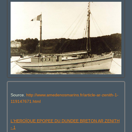
Source
.
http://www.amedenosmarins.fr/article-ar-zenith-1-
119147671.html
L'HEROÏQUE EPOPEE DU DUNDEE BRETON AR ZENITH
- 1