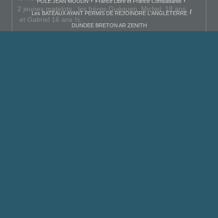
POLE JEAN MOULIN
France Libre et France Combattante
2 jeunes matelots : les frères Guéguen, Michel, 18 ans
Les BATEAUX AYANT PERMIS DE REJOINDRE L'ANGLETERRE
et Gabriel 16 ans ½.
DUNDEE BRETON AR ZENITH
Lire la suite sur cette page :
http://www.amedenosmarins.fr/article-ar-zenith-1-
119147671.html
Source :
LE
TELEGRAMME
Ar Zénith. Une
délégation à
Saint-Malo
Publié le 02 mai 2019
L’assemblée générale de l’amicale France libre Ar-Zénith