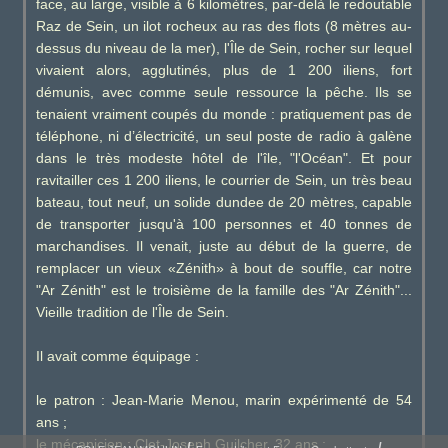
face, au large, visible à 6 kilomètres, par-delà le redoutable
Raz de Sein, un ilot rocheux au ras des flots (8 mètres au-
dessus du niveau de la mer), l'Île de Sein, rocher sur lequel
vivaient alors, agglutinés, plus de 1 200 iliens, fort
démunis, avec comme seule ressource la pêche. Ils se
tenaient vraiment coupés du monde : pratiquement pas de
téléphone, ni d’électricité, un seul poste de radio à galène
dans le très modeste hôtel de l'île, "l'Océan". Et pour
ravitailler ces 1 200 iliens, le courrier de Sein, un très beau
bateau, tout neuf, un solide dundee de 20 mètres, capable
de transporter jusqu'à 100 personnes et 40 tonnes de
marchandises. Il venait, juste au début de la guerre, de
remplacer un vieux «Zénith» à bout de souffle, car notre
"Ar Zénith" est le troisième de la famille des "Ar Zénith"...
Vieille tradition de l'Île de Sein.
Il avait comme équipage :
le patron : Jean-Marie Menou, marin expérimenté de 54
ans ;
le mécanicien : Clet-Joseph Guilcher, 32 ans ;