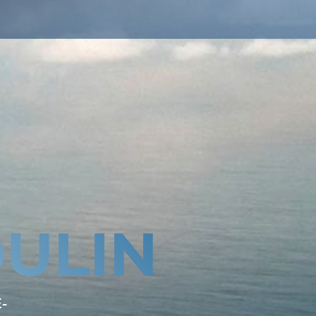
ULIN
-