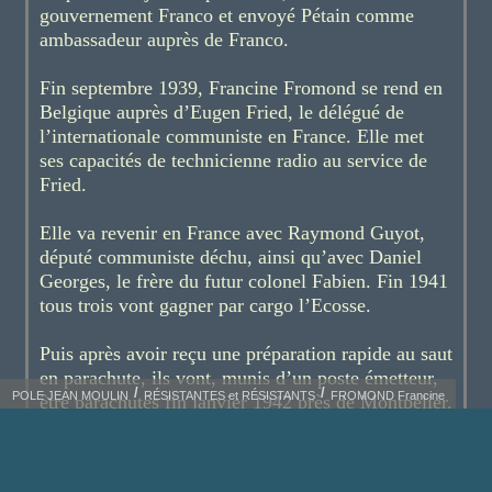
gouvernement Franco et envoyé Pétain comme
ambassadeur auprès de Franco.
Fin septembre 1939, Francine Fromond se rend en
Belgique auprès d’Eugen Fried, le délégué de
l’internationale communiste en France. Elle met
ses capacités de technicienne radio au service de
Fried.
Elle va revenir en France avec Raymond Guyot,
député communiste déchu, ainsi qu’avec Daniel
Georges, le frère du futur colonel Fabien. Fin 1941
tous trois vont gagner par cargo l’Ecosse.
Puis après avoir reçu une préparation rapide au saut
en parachute, ils vont, munis d’un poste émetteur,
POLE JEAN MOULIN
RÉSISTANTES et RÉSISTANTS
FROMOND Francine
être parachutés fin janvier 1942 près de Montpelier.
Raymond Guyot s’installera à Lyon d’où il dirigera
jusqu’à la libération l’activité clandestine du parti
communiste en zone sud avec Francine Fromond