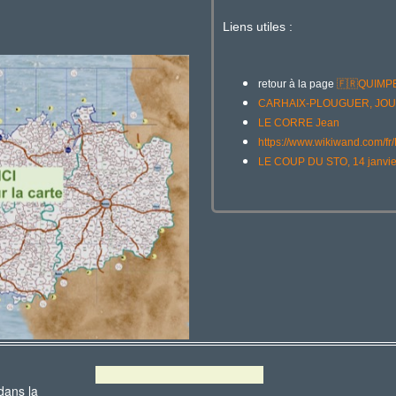
Liens utiles :
retour à la page
🇫🇷
QUIMP
CARHAIX-PLOUGUER, JOUA
LE CORRE Jean
https://www.wikiwand.com
LE COUP DU STO, 14 janvie
dans la