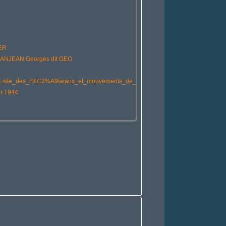
ER
NJEAN Georges dit GEO
/fr/Liste_des_r%C3%A9seaux_et_mouvements_de_la_R%C3%A9sistance_int%C3
r 1944