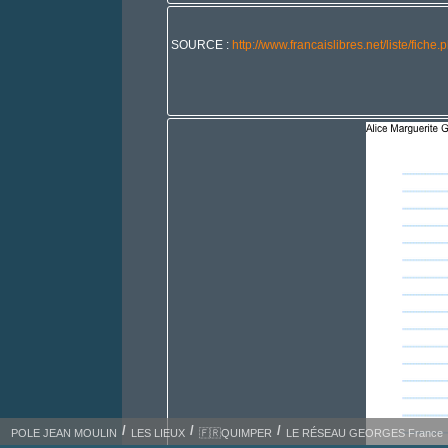
SOURCE :
http://www.francaislibres.net/liste/fic
POLE JEAN MOULIN
LES LIEUX
🇫🇷QUIMPER
LE RÉSEAU GEORGES France