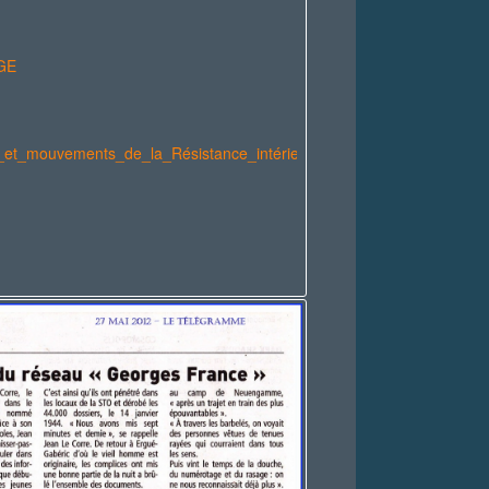
GE
x_et_mouvements_de_la_Résistance_intérieure_française