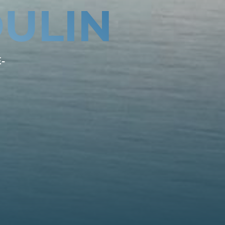
ULIN
-