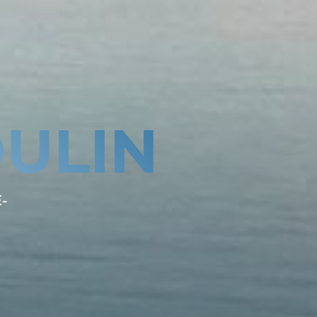
ULIN
-