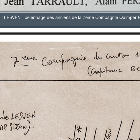
s : LESVEN - pélerinage des anciens de la 7ème Compagnie Quimper-