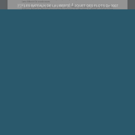
🇫🇷LES BATEAUX DE LA LIBERTÉ
JOUET DES FLOTS Dz 3007
Source des documents suivants : Jacques MAILLET,
Compagnon de la Libération
https://www.ordredelaliberation.fr/fr/compagnons/jacques-
maillet