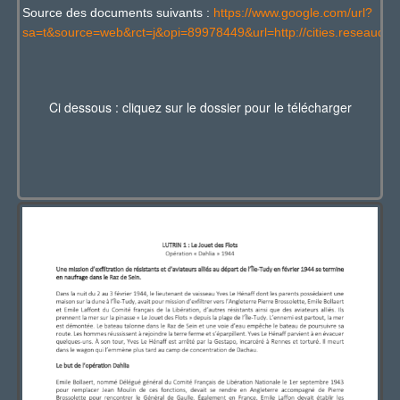
Source des documents suivants :
https://www.google.com/url?
sa=t&source=web&rct=j&opi=89978449&url=http://cities.reseaudesvill
Ci dessous : cliquez sur le dossier pour le télécharger