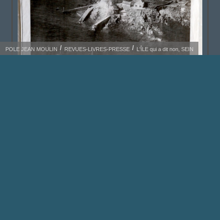
POLE JEAN MOULIN
REVUES-LIVRES-PRESSE
L'ÎLE qui a dit non, SEIN