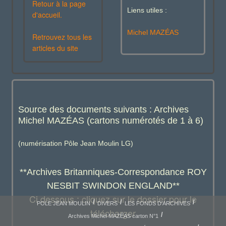
Retour à la page
Liens utiles :
d'accueil.
Michel MAZÉAS
Retrouvez tous les
articles du site
Source des documents suivants : Archives
Michel MAZÉAS (cartons numérotés de 1 à 6)
(numérisation Pôle Jean Moulin LG)
**Archives Britanniques-Correspondance ROY
NESBIT SWINDON ENGLAND**
Ci dessous : cliquez sur le dossier pour le
POLE JEAN MOULIN
DIVERS
LES FONDS D'ARCHIVES
télécharger
Archives Michel MAZÉAS carton N°1