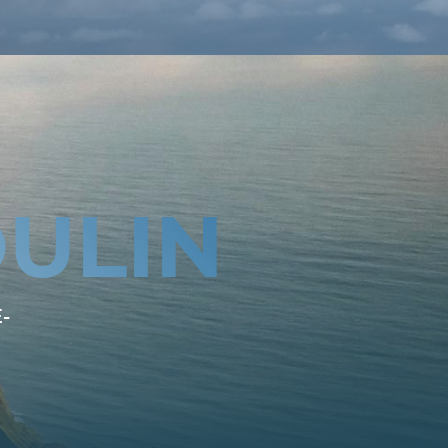
ULIN
-