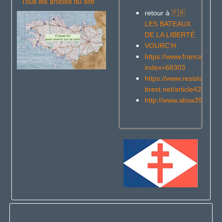
Tous les articles du site
retour à
🇫🇷
LES BATEAUX
DE LA LIBERTÉ
VOURC'H
https://www.francaislibre
index=68303
https://www.resistance-
brest.net/article4231.htm
http://www.absa3945.c