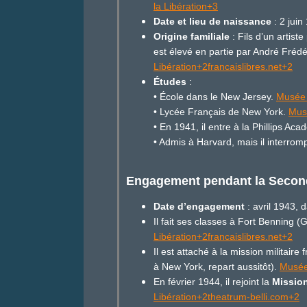
la Libération+3
Date et lieu de naissance
: 2 jui
Origine familiale
: Fils d’un artist
est élevé en partie par André Fréd
Libération+2francaislibres.net+2
Études
:
• École dans le New Jersey.
Musée 
• Lycée Français de New York.
Musé
• En 1941, il entre à la Phillips A
• Admis à Harvard, mais il interro
Engagement pendant la Secon
Date d’engagement
: avril 1943,
Il fait ses classes à Fort Benning 
Libération+2francaislibres.net+2
Il est attaché à la mission militair
à New York, repart aussitôt).
Musée 
En février 1944, il rejoint la
Mission
Libération+2theatrum-belli.com+2