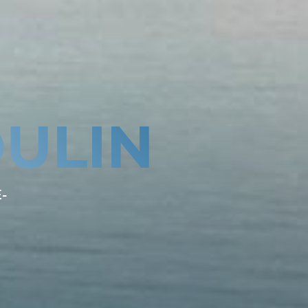
ULIN
-