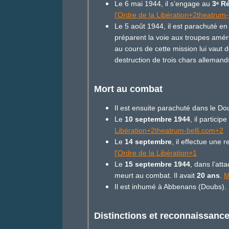
Le 6 mai 1944, il s’engage au
3
ᵉ
Ré
l'Ordre de la Libération+2theatrum
Le 5 août 1944, il est parachuté en
préparent la voie aux troupes amér
au cours de cette mission lui vaut d
destruction de trois chars allemand
Mort au combat
Il est ensuite parachuté dans le Dou
Le
10 septembre 1944
, il partici
Libération+2theatrum-belli.com+2
Le
14 septembre
, il effectue une
l'Ordre de la Libération+1
Le
15 septembre 1944
, dans l’att
meurt au combat. Il avait
20 ans
.
M
Il est inhumé à Abbenans (Doubs).
Distinctions et reconnaissanc