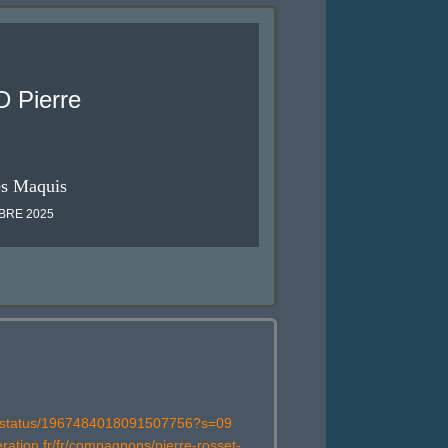
Pierre
es Maquis
EMBRE 2025
la/status/1967484018091507756?s=09
eration.fr/fr/compagnons/pierre-rosset-