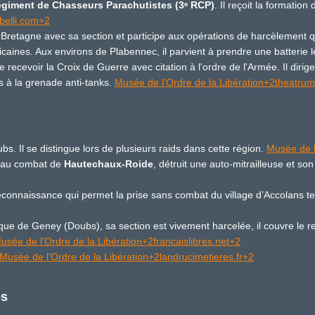
giment de Chasseurs Parachutistes (3
ᵉ
RCP)
. Il reçoit la formatio
-belli.com+2
 Bretagne avec sa section et participe aux opérations de harcèlement q
icaines. Aux environs de Plabennec, il parvient à prendre une batteri
e recevoir la Croix de Guerre avec citation à l'ordre de l'Armée. Il diri
s à la grenade anti-tanks.
Musée de l'Ordre de la Libération+2theatrum
bs. Il se distingue lors de plusieurs raids dans cette région.
Musée de l
pe au combat de
Hautechaux-Roide
, détruit une auto-mitrailleuse et s
 reconnaissance qui permet la prise sans combat du village d’Accolans 
aque de Geney (Doubs), sa section est vivement harcelée, il couvre le r
usée de l'Ordre de la Libération+2francaislibres.net+2
Musée de l'Ordre de la Libération+2landrucimetieres.fr+2
es