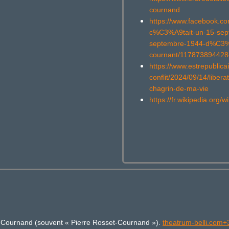
cournand
https://www.facebook
c%C3%A9tait-un-15-s
septembre-1944-d%C3%
cournant/117873894428
https://www.estrepublica
conflit/2024/09/14/liber
chagrin-de-ma-vie
https://fr.wikipedia.org
t-Cournand (souvent « Pierre Rosset-Cournand »).
theatrum-belli.com+