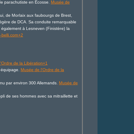
n de parachutiste en Écosse.
Musée de
ui, de Morlaix aux faubourgs de Brest,
e légère de DCA. Sa conduite remarquable
ge également à Lesneven (Finistère) la
-belli.com+2
'Ordre de la Libération+1
on équipage.
Musée de l'Ordre de la
tenu par environ 300 Allemands.
Musée de
epli de ses hommes avec sa mitraillette et