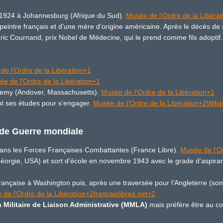
n 1924 à Johannesburg (Afrique du Sud).
Musée de l'Ordre de la Libéra
e peintre français et d’une mère d’origine américaine. Après le décès de s
éric Cournand, prix Nobel de Médecine, qui le prend comme fils adoptif
de l'Ordre de la Libération+1
e de l'Ordre de la Libération+1
cademy (Andover, Massachusetts).
Musée de l'Ordre de la Libération+1
mpt ses études pour s’engager.
Musée de l'Ordre de la Libération+2Wiki
de Guerre mondiale
 dans les Forces Françaises Combattantes (France Libre).
Musée de l'O
(Géorgie, USA) et sort d’école en novembre 1943 avec le grade d’aspira
e française à Washington puis, après une traversée pour l’Angleterre (son 
de l'Ordre de la Libération+2francaislibres.net+2
 Militaire de Liaison Administrative (MMLA)
mais préfère être au c