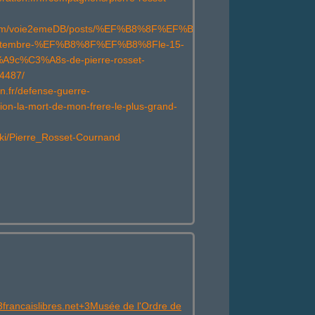
.com/voie2emeDB/posts/%EF%B8%8F%EF%B8%8F-
eptembre-%EF%B8%8F%EF%B8%8Fle-15-
A9c%C3%A8s-de-pierre-rosset-
4487/
in.fr/defense-guerre-
ation-la-mort-de-mon-frere-le-plus-grand-
/wiki/Pierre_Rosset-Cournand
3francaislibres.net+3Musée de l'Ordre de