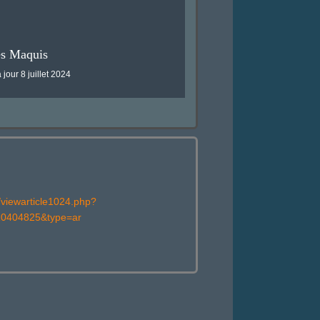
es Maquis
 jour 8 juillet 2024
/viewarticle1024.php?
10404825&type=ar