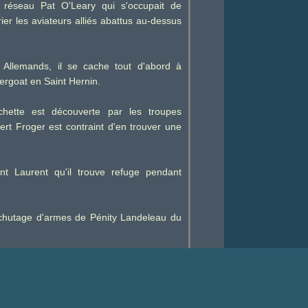
du réseau Pat O'Leary qui s'occupait de
ier les aviateurs alliés abattus au-dessus
 Allemands, il se cache tout d'abord à
rgoat en Saint Hernin.
hette est découverte par les troupes
rt Froger est contraint d'en trouver une
nt Laurent qu'il trouve refuge pendant
.
rachutage d'armes de Pénity Landeleau du
tion une fusée fut lancée par on ne sait
sistants présents partirent du lieu de
bert Froger revint sur place pour tenter
i s'était passé.