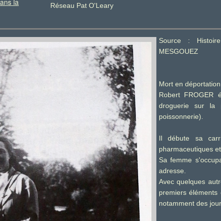
ans la
R
éseau Pat O'Leary
Source : Histoi
MESGOUEZ
Mort en déportation
Robert FROGER éta
droguerie sur la 
poissonnerie).
Il débute sa car
pharmaceutiques et 
Sa femme s'occupai
adresse.
Avec quelques autre
premiers éléments 
notamment des jour