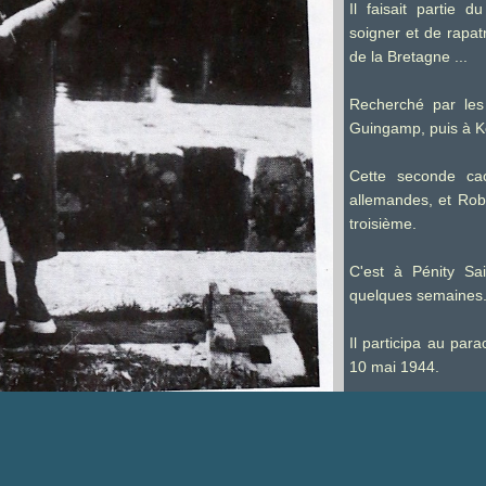
Il faisait partie 
soigner et de rapatr
de la Bretagne ...
Recherché par les
Guingamp, puis à Ke
Cette seconde cac
allemandes, et Robe
troisième.
C'est à Pénity Sai
quelques semaines
Il participa au pa
10 mai 1944.
Pendant cette opéra
qui ! Tous les ré
parachutage mais Ro
de comprendre ce qu