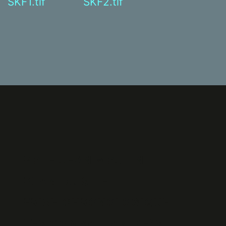
SKF1.tif
SKF2.tif
POLE JEAN MOULIN
PLAN DU SITE
FRISE CHRONOLOGIQUE
LES COMBATTANT(E)S