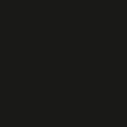
RÉPRESSION NAZIE
LA LIBÉRATION ET L'APRÈS
GUERRE
LIEUX DE MÉMOIRE,
MUSÉES, FORTIFICATIONS,
REVUE, FONDS PHOTOS
ETC.
LES SITES INTERNET
REVUES-LIVRES-PRESSE
D'ÉPOQUE EN
TÉLÉCHARGEMENT
ARCHIVES MICHEL MAZÉAS