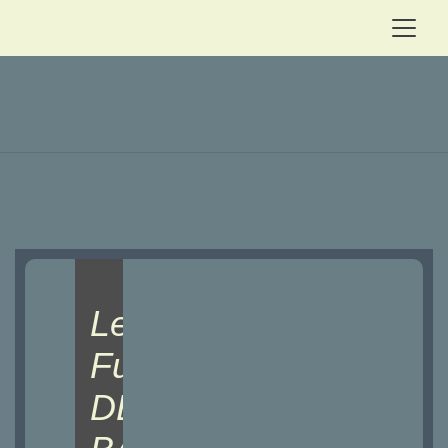
Les
Fusillés
DE