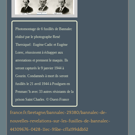
Photomontage de 6 fusillés de Bannalec
réalisé par le photographe René
Thersiquel : Eugène Cadic et Eugène
Lorec, réussissent à échapper aux
arrestations et prennent le maquis. Ils
seront capturés le 9 janvier 1944 à
Gourin. Condamnés à mort ils seront
fusillés le 21 avril 1944 à Poulguen en
Penmarc’h avec 33 autres résistants de la
prison Saint Charles. © Ouest-France
france.fr/bretagne/bannalec-29380/bannalec-de-
nouvelles-revelations-sur-les-fusilles-de-bannalec-
44309676-0428-11ec-95be-cffa199ddb52