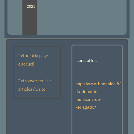
2021
Retour à la page
Liens utiles :
d'accueil.
Retrouvez tous les
https://www.bannalec.fr/lhistoir
articles du site
du-depot-de-
munitions-de-
kerlagadic/