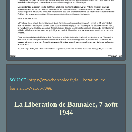
SOURCE :
https://www.bannalec.fr/la-liberation-de-
bannalec-7-aout-1944/
La Libération de Bannalec, 7 août
1944