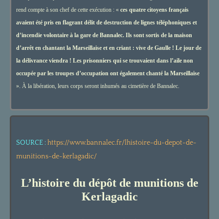
rend compte à son chef de cette exécution : «
ces quatre citoyens français
avaient été pris en flagrant délit de destruction de lignes téléphoniques et
d’incendie volontaire à la gare de Bannalec. Ils sont sortis de la maison
d’arrêt en chantant la Marseillaise et en criant : vive de Gaulle ! Le jour de
la délivrance viendra ! Les prisonniers qui se trouvaient dans l’aile non
occupée par les troupes d’occupation ont également chanté la Marseillaise
». À la libération, leurs corps seront inhumés au cimetière de Bannalec.
SOURCE :
https://www.bannalec.fr/lhistoire-du-depot-de-
munitions-de-kerlagadic/
L’histoire du dépôt de munitions de
Kerlagadic