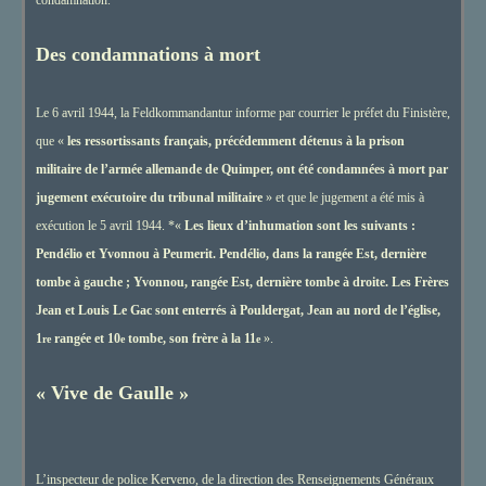
condamnation.
Des condamnations à mort
Le 6 avril 1944, la Feldkommandantur informe par courrier le préfet du Finistère,
que «
les ressortissants français, précédemment détenus à la prison
militaire de l’armée allemande de Quimper, ont été condamnées à mort par
jugement exécutoire du tribunal militaire
» et que le jugement a été mis à
exécution le 5 avril 1944. *«
Les lieux d’inhumation sont les suivants :
Pendélio et Yvonnou à Peumerit. Pendélio, dans la rangée Est, dernière
tombe à gauche ; Yvonnou, rangée Est, dernière tombe à droite. Les Frères
Jean et Louis Le Gac sont enterrés à Pouldergat, Jean au nord de l’église,
1
rangée et 10
tombe, son frère à la 11
».
re
e
e
« Vive de Gaulle »
L’inspecteur de police Kerveno, de la direction des Renseignements Généraux