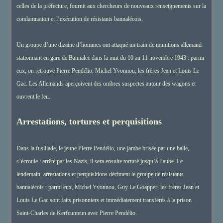
celles de la préfecture, fournit aux chercheurs de nouveaux renseignements sur la
condamnation et l’exécution de résistants bannalécois.
Un groupe d’une dizaine d’hommes ont attaqué un train de munitions allemand
stationnant en gare de Bannalec dans la nuit du 10 au 11 novembre 1943 : parmi
eux, on retrouve Pierre Pendélio, Michel Yvonnou, les frères Jean et Louis Le
Gac. Les Allemands aperçoivent des ombres suspectes autour des wagons et
ouvrent le feu.
Arrestations, tortures et perquisitions
Dans la fusillade, le jeune Pierre Pendélio, une jambe brisée par une balle,
s’écroule : arrêté par les Nazis, il sera ensuite torturé jusqu’à̀ l’aube. Le
lendemain, arrestations et perquisitions déciment le groupe de résistants
bannalécois : parmi eux, Michel Yvonnou, Guy Le Goapper, les frères Jean et
Louis Le Gac sont faits prisonniers et immédiatement transférés à la prison
Saint-Charles de Kerfeunteun avec Pierre Pendélio.