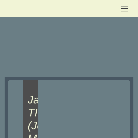
Jaime
TIO
(Jean