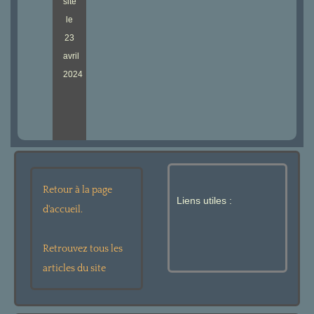
site
le
23
avril
2024
Retour à la page
Liens utiles :
d'accueil.
Retrouvez tous les
articles du site