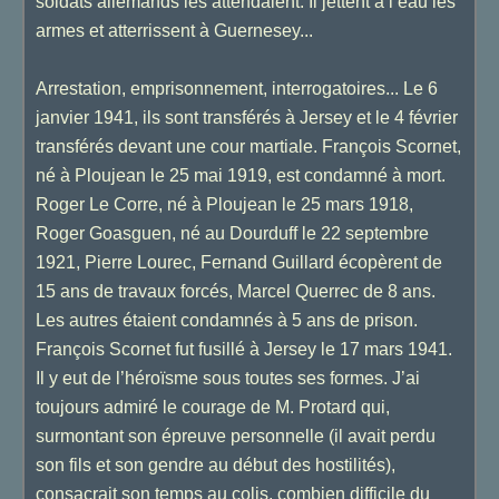
soldats allemands les attendaient. Il jettent à l’eau les
armes et atterrissent à Guernesey...
Arrestation, emprisonnement, interrogatoires... Le 6
janvier 1941, ils sont transférés à Jersey et le 4 février
transférés devant une cour martiale. François Scornet,
né à Ploujean le 25 mai 1919, est condamné à mort.
Roger Le Corre, né à Ploujean le 25 mars 1918,
Roger Goasguen, né au Dourduff le 22 septembre
1921, Pierre Lourec, Fernand Guillard écopèrent de
15 ans de travaux forcés, Marcel Querrec de 8 ans.
Les autres étaient condamnés à 5 ans de prison.
François Scornet fut fusillé à Jersey le 17 mars 1941.
Il y eut de l’héroïsme sous toutes ses formes. J’ai
toujours admiré le courage de M. Protard qui,
surmontant son épreuve personnelle (il avait perdu
son fils et son gendre au début des hostilités),
consacrait son temps au colis, combien difficile du