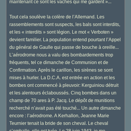
maintenant ce sont les vaches qui me gardent »...
Tout cela soulève la colère de l’Allemand. Les
rassemblements sont suspects, les bals sont interdits,
et les « interdits » sont légion. Le mot « Verboten »
devient familier. La population entend pourtant l’Appel
du général de Gaulle qui passe de bouche à oreille...
L’aérodrome nous a valu des bombardements trop
fréquents, tel ce dimanche de Communion et de
Confirmation. Après le carillon, les sirènes se sont
mises à hurler. La D.C.A. est entrée en action et les
bombes ont commencé à pleuvoir: Kerguiniou détruit
et les alentours éclaboussés. Cinq bombes dans un
champ de 70 ares à P. Jacq. Le dépôt de munitions
recherché n’avait pas été touché... Un autre dimanche
encore : l’aérodrome. A Kerhallon, Jeanne Marie
Teurnier tenait la bride de son cheval. Le cheval
s’emballe, elle est tuée. Le 28 juin 1943, je me