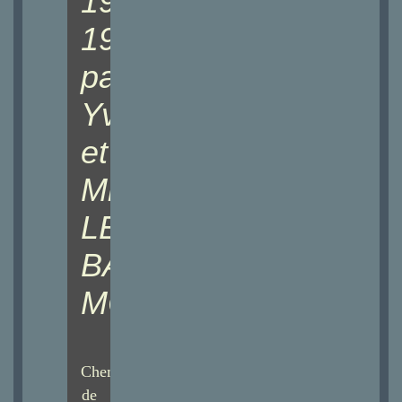
1939-
1945
par
Yvonne
et
Michel
LE
BARS
MORLAIX
Chemin
de