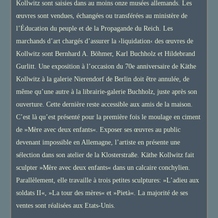
Kollwitz sont saisies dans au moins onze musées allemands. Les
œuvres sont vendues, échangées ou transférées au ministère de
l’Éducation du peuple et de la Propagande du Reich. Les
marchands d’art chargés d’assurer la ›liquidation‹ des œuvres de
Kollwitz sont Bernhard A. Böhmer, Karl Buchholz et Hildebrand
Gurlitt. Une exposition à l’occasion du 70e anniversaire de Käthe
Kollwitz à la galerie Nierendorf de Berlin doit être annulée, de
même qu’une autre à la librairie-galerie Buchholz, juste après son
ouverture. Cette dernière reste accessible aux amis de la maison.
C’est là qu’est présenté pour la première fois le moulage en ciment
de »Mère avec deux enfants«. Exposer ses œuvres au public
devenant impossible en Allemagne, l’artiste en présente une
sélection dans son atelier de la Klosterstraße. Käthe Kollwitz fait
sculpter »Mère avec deux enfants« dans un calcaire conchylien.
Parallèlement, elle travaille à trois petites sculptures: »L’adieu aux
soldats II«, »La tour des mères« et »Pietà«. La majorité de ses
ventes sont réalisées aux Etats-Unis.