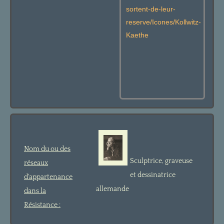
sortent-de-leur-
reserve/Icones/Kollwitz-
Kaethe
Nom du ou des
Sculptrice, graveuse
réseaux
et dessinatrice
d'appartenance
allemande
dans la
Résistance :