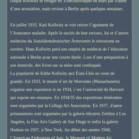
couple Kollwitz se réfugie en Tchécoslovaquie en mars par crainte
d’une arrestation, mais revient à Berlin après quelques semaines.
En juillet 1933, Karl Kollwitz se voit retirer l’agrément de
l’Assurance maladie. Après le succès de leur recours, lui et d’autres
médecins du
Sozialdemokratischer Ärzteverein
le retrouvent en
octobre. Hans Kollwitz perd son emploi de médecin de l’éducation
nationale à Berlin pour une courte durée. Lors d’une perquisition à
son domicile, des livres sur sa mère sont confisqués.
La popularité de Käthe Kollwitz aux États-Unis ne cesse de
grandir. En 1933, le musée d’art de Worcester (Massachusetts)
organise une exposition et en 1934, c’est l’université de Harvard
qui expose ses estampes. En 1934/35 des expositions itinérantes
sont organisées par la College Art Association. En 1937, d'autre
présentations sont organisées par la galerie-librairie Zeitlins à Los
Angeles, la Fine Arts Gallery de San Diego et enfin la galerie
Hudson en 1937, à New York. Au début des années 1940,
l’American Federation of Arts, le Museum of Modern Art