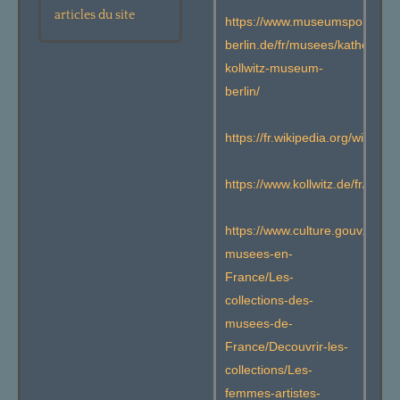
articles du site
https://www.museumsportal-
berlin.de/fr/musees/kathe-
kollwitz-museum-
berlin/
https://fr.wikipedia.org/wiki/
https://www.kollwitz.de/fr/biogr
https://www.culture.gouv.fr/T
musees-en-
France/Les-
collections-des-
musees-de-
France/Decouvrir-les-
collections/Les-
femmes-artistes-