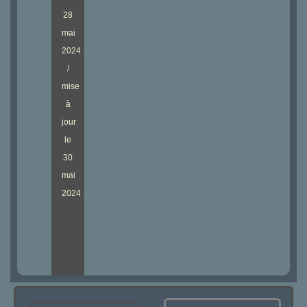
28
mai
2024
/
mise
à
jour
le
30
mai
2024